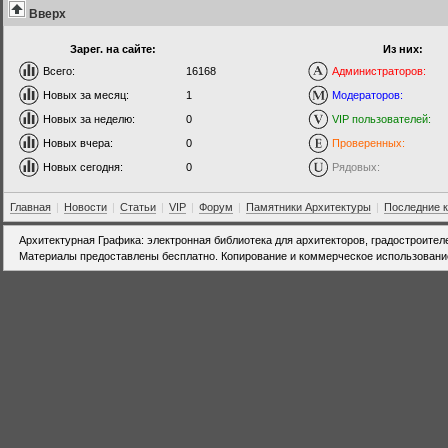
Вверх
Зарег. на сайте:
Из них:
Всего:
16168
Администраторов:
Новых за месяц:
1
Модераторов:
Новых за неделю:
0
VIP пользователей:
Новых вчера:
0
Проверенных:
Новых сегодня:
0
Рядовых:
Главная
|
Новости
|
Статьи
|
VIP
|
Форум
|
Памятники Архитектуры
|
Последние 
Архитектурная Графика: электронная библиотека для архитекторов, градостроител
Материалы предоставлены бесплатно. Копирование и коммерческое использовани