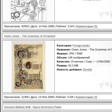
Просмотров: 42003 | Дата:
14 Ноя 2008
| Рейтинг: 5.0/4 |
Комментарии (5)
Owen Jones - The Grammar of Ornament
Категория:
Foreign books
Название:
Owen Jones - The Grammar of 
Формат:
JPG / RAR
Объем:
146 изображений
Качество:
Отличное / Скан. / ~1700x2500
Размер:
92,3 MB
Новость добавил:
Denisik
Просмотров: 11359 | Дата:
13 Ноя 2008
| Рейтинг: 5.0/6 |
Комментарии (3)
Giovanni Battista Nolli - Карта Античного Рима