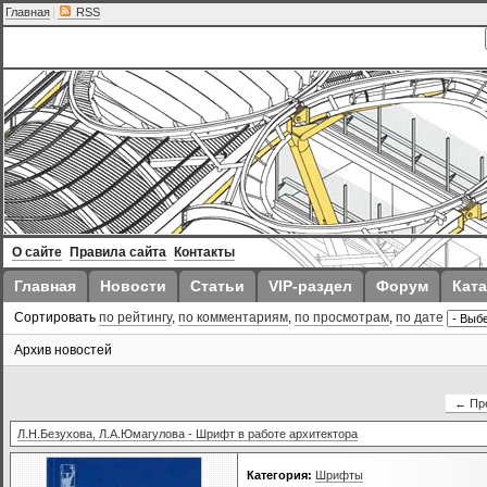
Главная
|
RSS
О сайте
Правила сайта
Контакты
Главная
Новости
Статьи
VIP-раздел
Форум
Ката
Сортировать
по рейтингу
,
по комментариям
,
по просмотрам
,
по дате
Архив новостей
← Пр
Л.Н.Безухова, Л.А.Юмагулова - Шрифт в работе архитектора
Категория:
Шрифты