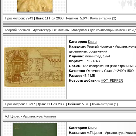
Просмотров: 7743 | Дата:
11 Ноя 2008
| Рейтинг: 5.0/4 |
Комментарии (2)
Георгий Косяков - Архитектурные мотивы. Материалы для композиции каменных и
Категория:
Книги
Название:
Георгий Косяков - Архитектур
деревянных сооружений
Издание:
Ленинград, 1924
Формат:
JPG / RAR
Объем:
182 изображения (Все страницы н
Качество:
Отличное / Скан. / ~2400х1500
Размер:
46,4 MB
Новость добавил:
HOT_PEPPER
Просмотров: 13797 | Дата:
11 Ноя 2008
| Рейтинг: 5.0/8 |
Комментарии (1)
А.Г.Цирес - Архитектура Колизея
Категория:
Книги
Название:
А.Г.Цирес - Архитектура Колиз