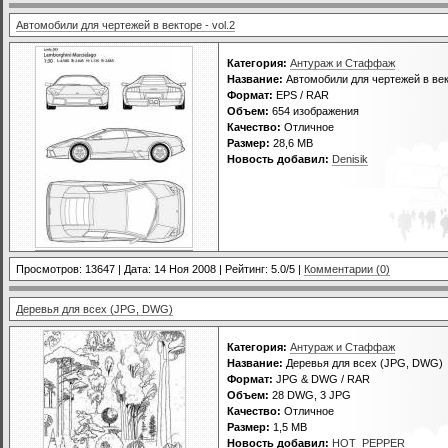
Автомобили для чертежей в векторе - vol.2
Категория:
Антураж и Стаффаж
Название:
Автомобили для чертежей в вект
Формат:
EPS / RAR
Объем:
654 изображения
Качество:
Отличное
Размер:
28,6 MB
Новость добавил:
Denisik
Просмотров: 13647 | Дата:
14 Ноя 2008
| Рейтинг: 5.0/5 |
Комментарии (0)
Деревья для всех (JPG, DWG)
Категория:
Антураж и Стаффаж
Название:
Деревья для всех (JPG, DWG)
Формат:
JPG & DWG / RAR
Объем:
28 DWG, 3 JPG
Качество:
Отличное
Размер:
1,5 MB
Новость добавил:
HOT_PEPPER