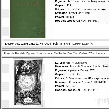
Издание:
М.: Издательство Академии арх
Формат:
PDF
Объем:
79 стр. (Все страницы на месте)
Качество:
Отличное / Скан
Размер:
81 MB
Новость добавил:
HOT_PEPPER
Просмотров: 9260 | Дата:
11 Ноя 2008
| Рейтинг: 5.0/8 |
Комментарии (7)
Francois Blondel - Vignola. Livre Nouveau Ou Regles Des Cinq Orders D'Architecture
Категория:
Foreign books
Название:
Francois Blondel - Vignola. Livr
Издание:
Франция, Париж, 1761
Формат:
JPG / RAR
Объем:
105 изображений (Все страницы н
Качество:
Отличное / Скан. / ~1800х2800
Размер:
68,1 MB
Новость добавил:
HOT_PEPPER