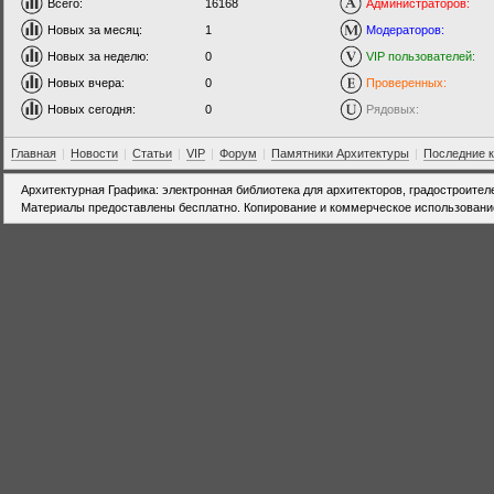
Всего:
16168
Администраторов:
Новых за месяц:
1
Модераторов:
Новых за неделю:
0
VIP пользователей:
Новых вчера:
0
Проверенных:
Новых сегодня:
0
Рядовых:
Главная
|
Новости
|
Статьи
|
VIP
|
Форум
|
Памятники Архитектуры
|
Последние 
Архитектурная Графика: электронная библиотека для архитекторов, градостроител
Материалы предоставлены бесплатно. Копирование и коммерческое использовани