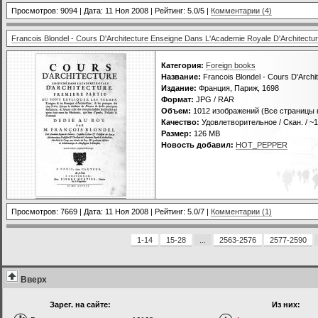
Просмотров: 9094 | Дата:
11 Ноя 2008
| Рейтинг: 5.0/5 |
Комментарии (4)
Francois Blondel - Cours D'Architecture Enseigne Dans L'Academie Royale D'Architectu
Категория:
Foreign books
Название:
Francois Blondel - Cours D'Archi
Издание:
Франция, Париж, 1698
Формат:
JPG / RAR
Объем:
1012 изображений (Все страницы 
Качество:
Удовлетворительное / Скан. / ~
Размер:
126 MB
Новость добавил:
HOT_PEPPER
Просмотров: 7669 | Дата:
11 Ноя 2008
| Рейтинг: 5.0/7 |
Комментарии (1)
1-14
15-28
...
2563-2576
2577-2590
Вверх
Зарег. на сайте:
Из них: