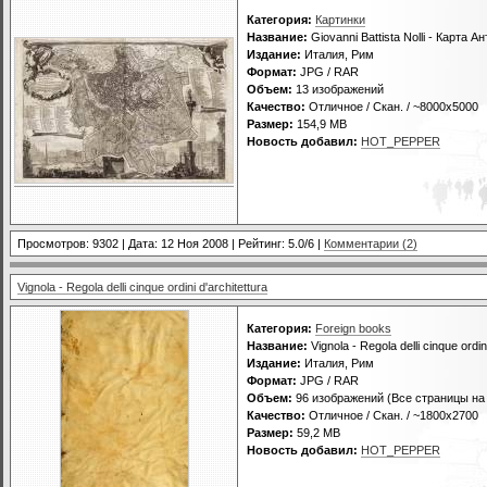
Категория:
Картинки
Название:
Giovanni Battista Nolli - Карта 
Издание:
Италия, Рим
Формат:
JPG / RAR
Объем:
13 изображений
Качество:
Отличное / Скан. / ~8000х5000
Размер:
154,9 MB
Новость добавил:
HOT_PEPPER
Просмотров: 9302 | Дата:
12 Ноя 2008
| Рейтинг: 5.0/6 |
Комментарии (2)
Vignola - Regola delli cinque ordini d'architettura
Категория:
Foreign books
Название:
Vignola - Regola delli cinque ordini
Издание:
Италия, Рим
Формат:
JPG / RAR
Объем:
96 изображений (Все страницы на
Качество:
Отличное / Скан. / ~1800х2700
Размер:
59,2 MB
Новость добавил:
HOT_PEPPER