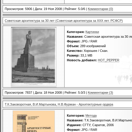
Просмотров: 5906 | Дата:
19 Ноя 2008
| Рейтинг: 5.0/6 |
Комментарии (0)
Советская архитектура за 30 лет (Советская архитектура за XXX лет. РСФСР)
Категория:
Картинки
Название:
Советская архитектура за 30 л
Формат:
JPG / RAR
Объем:
289 изображений
Качество:
Хорошее / Скан.
Размер:
33,1 MB
Новость добавил:
HOT_PEPPER
Просмотров: 7837 | Дата:
18 Ноя 2008
| Рейтинг: 5.0/3 |
Комментарии (3)
Т.К.Заковоротная, В.И.Мартынова, Н.В.Фурман - Архитектурные ордера
Категория:
Метода
Название:
Т.К.Заковоротная, В.И.Мартыно
Издание:
СГТУ, Саратов, 2006
Формат:
JPG / RAR