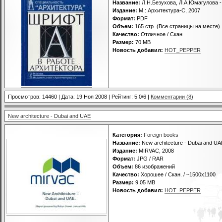
Название:
Л.Н.Безухова, Л.А.Юмагулова -
Издание:
М.: Архитектура-С, 2007
Формат:
PDF
Объем:
165 стр. (Все страницы на месте)
Качество:
Отличное / Скан
Размер:
70 MB
Новость добавил:
HOT_PEPPER
Просмотров: 14460 | Дата:
19 Ноя 2008
| Рейтинг: 5.0/6 |
Комментарии (8)
New architecture - Dubai and UAE
Категория:
Foreign books
Название:
New architecture - Dubai and UA
Издание:
MIRVAC, 2008
Формат:
JPG / RAR
Объем:
86 изображений
Качество:
Хорошее / Скан. / ~1500х1100
Размер:
9,05 MB
Новость добавил:
HOT_PEPPER