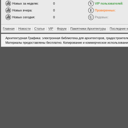
Новых за неделю:
0
VIP пользователей:
Новых вчера:
0
Проверенных:
Новых сегодня:
0
Рядовых:
Главная
|
Новости
|
Статьи
|
VIP
|
Форум
|
Памятники Архитектуры
|
Последние 
Архитектурная Графика: электронная библиотека для архитекторов, градостроител
Материалы предоставлены бесплатно. Копирование и коммерческое использовани