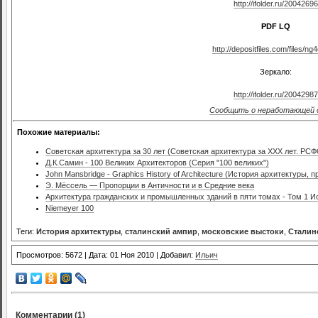
http://ifolder.ru/20042696
PDF LQ
http://depositfiles.com/files/ng
Зеркало:
http://ifolder.ru/20042987
Сообщить о неработающей 
Похожие материалы:
Советская архитектура за 30 лет (Советская архитектура за XXX лет. РС
Д.К.Самин - 100 Великих Архитекторов (Серия "100 великих")
John Mansbridge - Graphics History of Architecture (История архитектуры, 
Э. Мёссель — Пропорции в Античности и в Средние века
Архитектура гражданских и промышленных зданий в пяти томах - Том 1 И
Niemeyer 100
Теги:
История архитектуры
,
сталинский ампир
,
московские выстоки
,
Сталин
Просмотров: 5672 | Дата: 01 Ноя 2010 | Добавил:
Ильич
Комментарии (1)