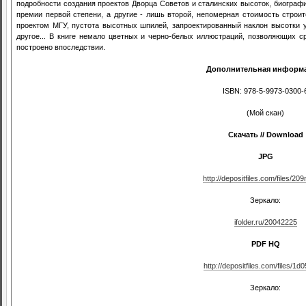
подробности создания проектов Дворца Советов и сталинских высоток, биографи
премии первой степени, а другие - лишь второй, непомерная стоимость строи
проектом МГУ, пустота высотных шпилей, запроектированный наклон высотки у
другое... В книге немало цветных и черно-белых иллюстраций, позволяющих с
построено впоследствии.
Дополнительная информ
ISBN: 978-5-9973-0300-
(Мой скан)
Скачать // Download
JPG
http://depositfiles.com/files/20
Зеркало:
ifolder.ru/20042225
PDF HQ
http://depositfiles.com/files/1d
Зеркало: