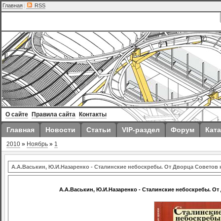
Главная
|
RSS
О сайте
Правила сайта
Контакты
Главная
Новости
Статьи
VIP-раздел
Форум
Ката
2010
»
Ноябрь
»
1
А.А.Васькин, Ю.И.Назаренко - Сталинские небоскребы. От Дворца Советов
А.А.Васькин, Ю.И.Назаренко - Сталинские небоскребы. О