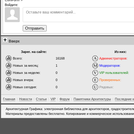
Войдите:
Отправить
Вверх
Зарег. на сайте:
Из них:
Всего:
16168
Администраторов:
Новых за месяц:
1
Модераторов:
Новых за неделю:
0
VIP пользователей:
Новых вчера:
0
Проверенных:
Новых сегодня:
0
Рядовых:
Главная
|
Новости
|
Статьи
|
VIP
|
Форум
|
Памятники Архитектуры
|
Последние 
Архитектурная Графика: электронная библиотека для архитекторов, градостроител
Материалы предоставлены бесплатно. Копирование и коммерческое использовани