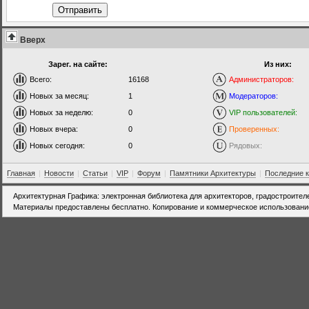
Отправить
Вверх
Зарег. на сайте:
Из них:
Всего:
16168
Администраторов:
Новых за месяц:
1
Модераторов:
Новых за неделю:
0
VIP пользователей:
Новых вчера:
0
Проверенных:
Новых сегодня:
0
Рядовых:
Главная
|
Новости
|
Статьи
|
VIP
|
Форум
|
Памятники Архитектуры
|
Последние 
Архитектурная Графика: электронная библиотека для архитекторов, градостроител
Материалы предоставлены бесплатно. Копирование и коммерческое использовани