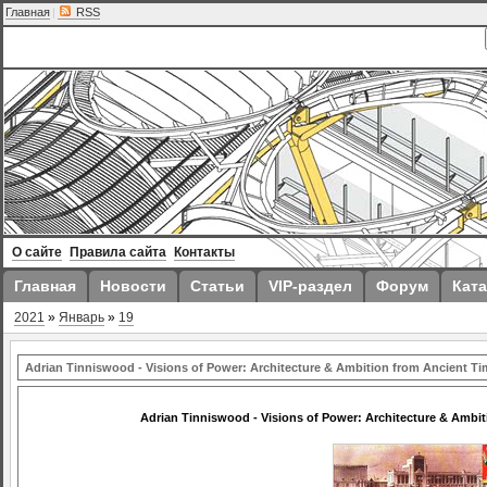
Главная
|
RSS
О сайте
Правила сайта
Контакты
Главная
Новости
Статьи
VIP-раздел
Форум
Ката
2021
»
Январь
»
19
Adrian Tinniswood - Visions of Power: Architecture & Ambition from Ancient Ti
Adrian Tinniswood - Visions of Power: Architecture & Ambit