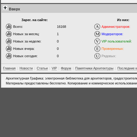
Вверх
Зарег. на сайте:
Из них:
Всего:
16168
Администраторов:
Новых за месяц:
1
Модераторов:
Новых за неделю:
0
VIP пользователей:
Новых вчера:
0
Проверенных:
Новых сегодня:
0
Рядовых:
Главная
|
Новости
|
Статьи
|
VIP
|
Форум
|
Памятники Архитектуры
|
Последние 
Архитектурная Графика: электронная библиотека для архитекторов, градостроител
Материалы предоставлены бесплатно. Копирование и коммерческое использовани