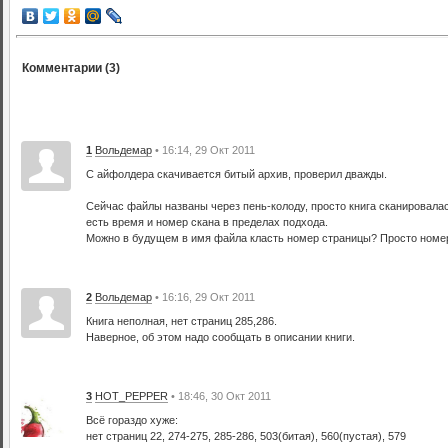
Комментарии (3)
1
Вольдемар
• 16:14, 29 Окт 2011
С айфолдера скачивается битый архив, проверил дважды.
Сейчас файлы названы через пень-колоду, просто книга сканировалас
есть время и номер скана в пределах подхода.
Можно в будущем в имя файла класть номер страницы? Просто номер
2
Вольдемар
• 16:16, 29 Окт 2011
Книга неполная, нет страниц 285,286.
Наверное, об этом надо сообщать в описании книги.
3
HOT_PEPPER
• 18:46, 30 Окт 2011
Всё гораздо хуже:
нет страниц 22, 274-275, 285-286, 503(битая), 560(пустая), 579