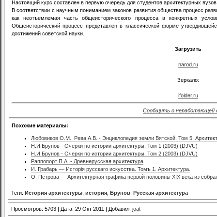
Настоящий курс составлен в первую очередь для студентов архитектурных вузов
В соответствии с научным пониманием законов развития общества процесс разви
как неотъемлемая часть общеисторического процесса в конкретных услов
Общеисторический процесс представлен в классической форме утвердившейся
достижений советской науки.
Загрузить
narod.ru
Зеркало:
ifolder.ru
Сообщить о неработающей 
Похожие материалы:
Любовиков О.М., Рева А.В. - Энциклопедия земли Вятской. Том 5. Архитек
Н.И.Брунов - Очерки по истории архитектуры. Том 1 (2003) (DJVU)
Н.И.Брунов - Очерки по истории архитектуры. Том 2 (2003) (DJVU)
Раппопорт П.А. - Древнерусская архитектура
И. Грабарь — Исторiя русскаго искусства. Томъ 1. Архитектура.
О. Петрова — Архитектурная графика первой половины XIX века из собра
Теги:
История архитектуры
,
история
,
Брунов
,
Русская архитектура
Просмотров: 5703 | Дата: 29 Окт 2011 | Добавил:
joat