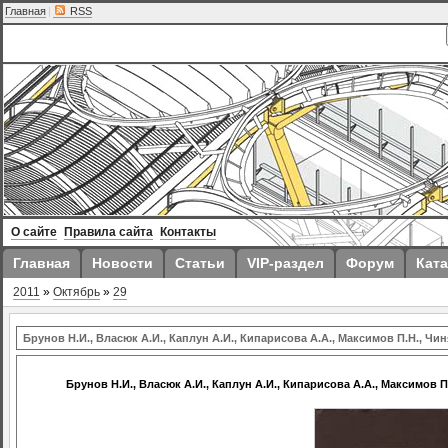
Главная
|
RSS
О сайте
Правила сайта
Контакты
Главная
Новости
Статьи
VIP-раздел
Форум
Ката
2011
»
Октябрь
»
29
Брунов Н.И., Власюк А.И., Каплун А.И., Кипарисова А.А., Максимов П.Н., Чи
Брунов Н.И., Власюк А.И., Каплун А.И., Кипарисова А.А., Максимов П