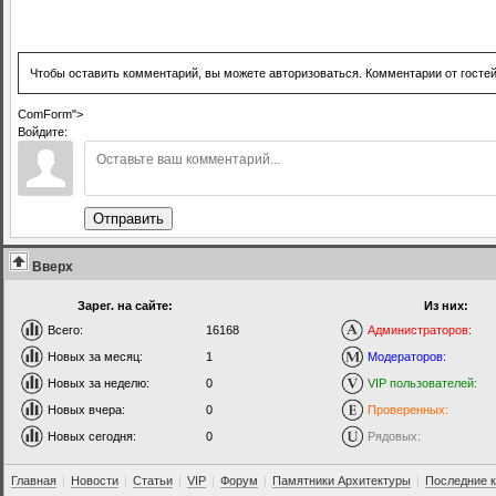
Чтобы оставить комментарий, вы можете авторизоваться. Комментарии от госте
ComForm">
Войдите:
Отправить
Вверх
Зарег. на сайте:
Из них:
Всего:
16168
Администраторов:
Новых за месяц:
1
Модераторов:
Новых за неделю:
0
VIP пользователей:
Новых вчера:
0
Проверенных:
Новых сегодня:
0
Рядовых:
Главная
|
Новости
|
Статьи
|
VIP
|
Форум
|
Памятники Архитектуры
|
Последние 