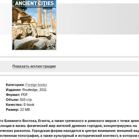
Показать иллюстрации
Категория:
Foreign books
Издание:
Routledge, 2011
Формат:
PDF
Объем:
503 стр.
Качество:
E-book
Размер:
22 МВ
 Ближнего Востока, Египта, а также греческого и римского миров с точки зрен
площая в жизнь физический мир жителей древних городов, концентрируясь на
гических раскопок. Городская форма находится в центре внимания: внешний ви
ественная топография, а также культурный и исторический контекст, в котором 