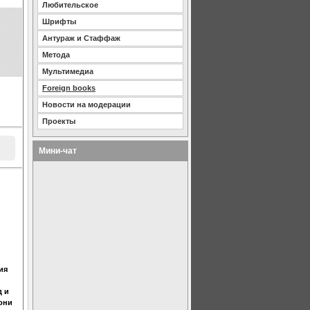
Любительское
Шрифты
Антураж и Стаффаж
Метода
Мультимедиа
Foreign books
Новости на модерации
Проекты
Мини-чат
ия
д и
они