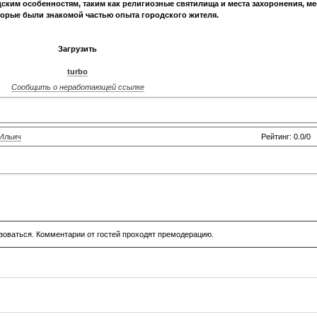
ским особенностям, таким как религиозные святилища и места захоронения, ме
торые были знакомой частью опыта городского жителя.
Загрузить
turbo
Сообщить о неработающей ссылке
Ильич
Рейтинг: 0.0/0
зоваться. Комментарии от гостей проходят премодерацию.