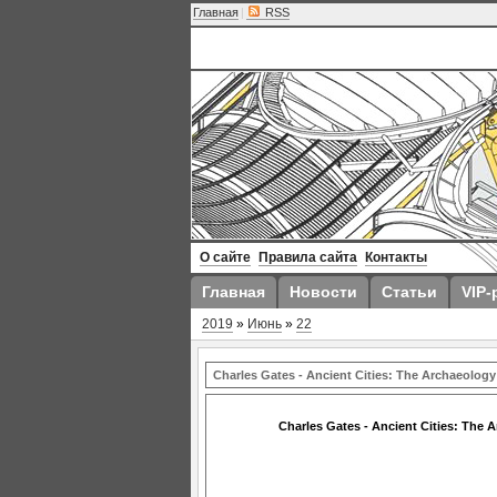
Главная
|
RSS
О сайте
Правила сайта
Контакты
Главная
Новости
Статьи
VIP-
2019
»
Июнь
»
22
Charles Gates - Ancient Cities: The Archaeology
Charles Gates - Ancient Cities: The 