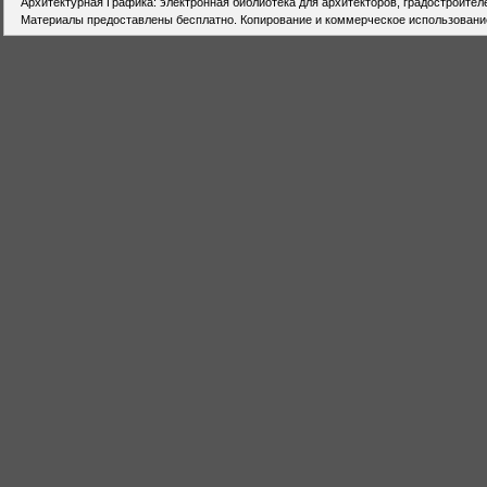
Архитектурная Графика: электронная библиотека для архитекторов, градостроител
Материалы предоставлены бесплатно. Копирование и коммерческое использовани