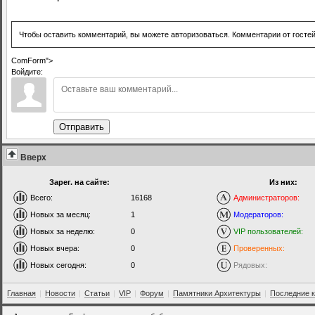
Чтобы оставить комментарий, вы можете авторизоваться. Комментарии от госте
ComForm">
Войдите:
Отправить
Вверх
Зарег. на сайте:
Из них:
Всего:
16168
Администраторов:
Новых за месяц:
1
Модераторов:
Новых за неделю:
0
VIP пользователей:
Новых вчера:
0
Проверенных:
Новых сегодня:
0
Рядовых:
Главная
|
Новости
|
Статьи
|
VIP
|
Форум
|
Памятники Архитектуры
|
Последние 