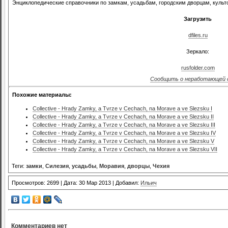
Энциклопедические справочники по замкам, усадьбам, городским дворцам, куль
Загрузить
dfiles.ru
Зеркало:
rusfolder.com
Сообщить о неработающей 
Похожие материалы:
Collective - Hrady Zamky, a Tvrze v Cechach, na Morave a ve Slezsku I
Collective - Hrady Zamky, a Tvrze v Cechach, na Morave a ve Slezsku II
Collective - Hrady Zamky, a Tvrze v Cechach, na Morave a ve Slezsku III
Collective - Hrady Zamky, a Tvrze v Cechach, na Morave a ve Slezsku IV
Collective - Hrady Zamky, a Tvrze v Cechach, na Morave a ve Slezsku V
Collective - Hrady Zamky, a Tvrze v Cechach, na Morave a ve Slezsku VII
Теги:
замки
,
Силезия
,
усадьбы
,
Моравия
,
дворцы
,
Чехия
Просмотров: 2699 | Дата: 30 Мар 2013 | Добавил:
Ильич
Комментариев нет