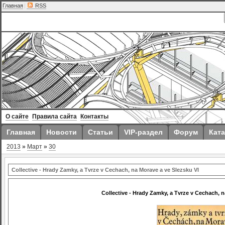
Главная
|
RSS
О сайте
Правила сайта
Контакты
Главная
Новости
Статьи
VIP-раздел
Форум
Ката
2013
»
Март
»
30
Collective - Hrady Zamky, a Tvrze v Cechach, na Morave a ve Slezsku VI
Collective - Hrady Zamky, a Tvrze v Cechach, n