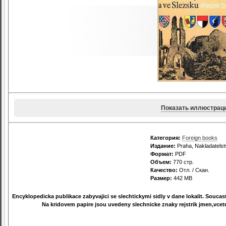
Показать иллюстрац
Категория:
Foreign books
Издание:
Praha, Nakladatelst
Формат:
PDF
Объем:
770 стр.
Качество:
Отл. / Скан.
Размер:
442 MB
Encyklopedicka publikace zabyvajici se slechtickymi sidly v dane lokalit. Souc
Na kridovem papire jsou uvedeny slechnicke znaky rejstrik jmen,vce