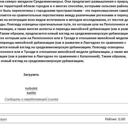
ком северо-западном Средиземноморье. Они предлагают размышления о приро
ких территорий вблизи городов и о многих способах, которыми сельские район
ут быть переплетены с городскими пространствами - это переосмысление само
елается на сравнительных перспективах между различными регионами и перио
е на интеграции всех видов источников и методов исследования, от текстов д
ды. Повсюду освещены оригинальные пути, по которым шли на Пелопоннесе и
изации, а также многие аспекты и периоды минойской урбанизации (как в раз
 Таким образом, предлагается новый взгляд на средиземноморскую урбанизаци
по которым шли на Пелопоннесе или в Троаде в отношении минойской модели
и периоды минойской урбанизации (как в развитии в Лангедоке по сравнению с
гается новый взгляд на средиземноморскую урбанизацию. Повсюду освещены
поннесе или в Троаде в отношении минойской модели урбанизации, а также м
ции (как в развитии в Лангедоке по сравнению с Каталонией). Таким образом,
я новый взгляд на средиземноморскую урбанизацию.
Загрузить
turbobit
katfile
Сообщить о неработающей ссылке
льич
Рейтинг: 0.0/0