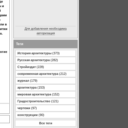
де
ы и
й
дами
о
ли в
Для добавления необходима
витии
авторизация
ю.
Теги
ногие
История архитектуры
(373)
Русская архитектура
(282)
Стройиздат
(228)
современная архитектура
(212)
журнал
(179)
архитектура
(153)
мировая архитектура
(152)
Градостроительство
(121)
чертежи
(97)
конструкции
(90)
Все теги