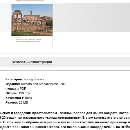
Показать иллюстрации
Категория:
Foreign books
Издание:
Authors and Archaeopress, 2019
Формат:
PDF
Объем:
199 стр.
Качество:
E-book
Размер:
13 МВ
ьским и городским пространством - важный вопрос для наших обществ, котор
0 века и так называемого «конца крестьянства». В этом контексте это станови
в. В этой книге собраны материалы о месте сельскохозяйственного производст
зднего бронзового и раннего железного веков. Статьи сосредоточены на Эгей