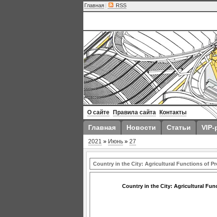
Главная
|
RSS
О сайте
Правила сайта
Контакты
Главная
Новости
Статьи
VIP-
2021
»
Июнь
»
27
Country in the City: Agricultural Functions of 
Country in the City: Agricultural Fu