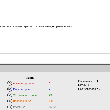
зоваться. Комментарии от гостей проходят премодерацию.
Из них:
Онлайн всего:
1
Администраторов:
3
Гостей:
1
Пользователей:
0
Модераторов:
2
VIP пользователей:
43
Проверенных:
141
Рядовых:
15967