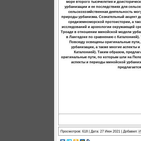
море второго тысячелетия и доисторичес
урбанизации и ее последствиях для сельс
сельскохозяйственная деятельность мог
природы урбанизма. Сознательный акцент д
средиземноморской протоистории, а такж
исследований и археологии окружающей сре
Троаде в отношении минойской модели урбан
в Лангедоке по сравнению с Каталонией).
Повсюду освещены оригинальные пути, 
урбанизации, а также многие аспекты 
Каталонией). Таким образом, предла
оригинальные пути, по которым шли на Пело
аспекты и периоды минойской урбаниза
предлагаетс
Просмотров: 618 | Дата: 27 Июн 2021 | Добавил:
И