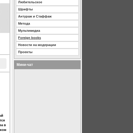
Любительское
Шрифты
Антураж и Стаффаж
Метода
Мультимедиа
Foreign books
Новости на модерации
Проекты
Мини-чат
ый
тся
ва в
ском