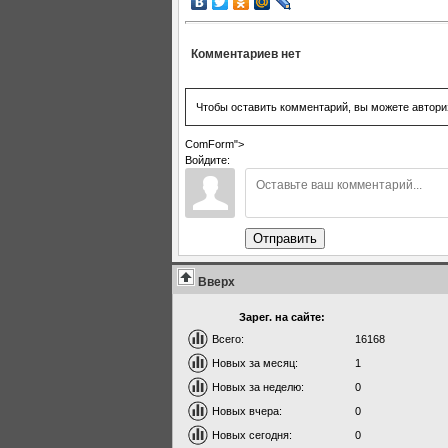
Комментариев нет
Чтобы оставить комментарий, вы можете автори
ComForm">
Войдите:
Отправить
Вверх
Зарег. на сайте:
Всего:
16168
Новых за месяц:
1
Новых за неделю:
0
Новых вчера:
0
Новых сегодня:
0