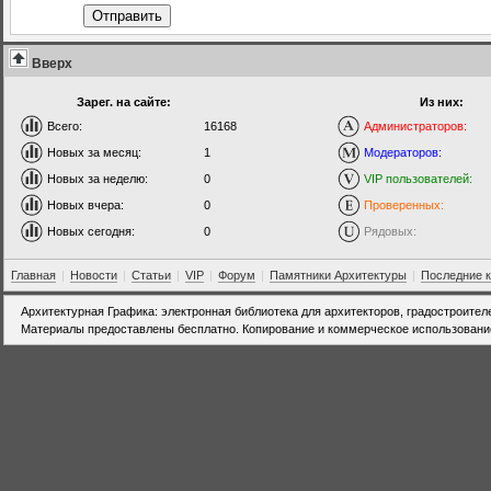
Отправить
Вверх
Зарег. на сайте:
Из них:
Всего:
16168
Администраторов:
Новых за месяц:
1
Модераторов:
Новых за неделю:
0
VIP пользователей:
Новых вчера:
0
Проверенных:
Новых сегодня:
0
Рядовых:
Главная
|
Новости
|
Статьи
|
VIP
|
Форум
|
Памятники Архитектуры
|
Последние 
Архитектурная Графика: электронная библиотека для архитекторов, градостроител
Материалы предоставлены бесплатно. Копирование и коммерческое использовани