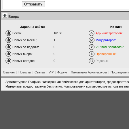
Отправить
Вверх
Зарег. на сайте:
Из них:
Всего:
16168
Администраторов:
Новых за месяц:
1
Модераторов:
Новых за неделю:
0
VIP пользователей:
Новых вчера:
0
Проверенных:
Новых сегодня:
0
Рядовых:
Главная
|
Новости
|
Статьи
|
VIP
|
Форум
|
Памятники Архитектуры
|
Последние 
Архитектурная Графика: электронная библиотека для архитекторов, градостроител
Материалы предоставлены бесплатно. Копирование и коммерческое использовани