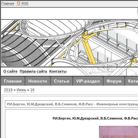
Главная
|
RSS
О сайте
Правила сайта
Контакты
Главная
Новости
Статьи
VIP-раздел
Форум
Ката
2018
»
Июнь
»
16
Р.И.Берген, Ю.М.Дукарский, В.Б.Семенов, Ф.В.Расс - Инженерные конструкц
Р.И.Берген, Ю.М.Дукарский, В.Б.Семенов, Ф.В.Ра