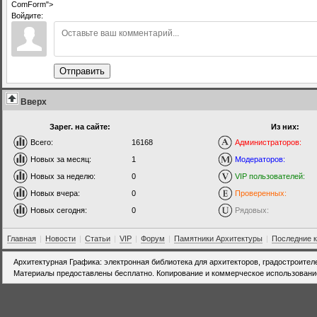
ComForm">
Войдите:
Отправить
Вверх
Зарег. на сайте:
Из них:
Всего:
16168
Администраторов:
Новых за месяц:
1
Модераторов:
Новых за неделю:
0
VIP пользователей:
Новых вчера:
0
Проверенных:
Новых сегодня:
0
Рядовых:
Главная
|
Новости
|
Статьи
|
VIP
|
Форум
|
Памятники Архитектуры
|
Последние 
Архитектурная Графика: электронная библиотека для архитекторов, градостроител
Материалы предоставлены бесплатно. Копирование и коммерческое использовани