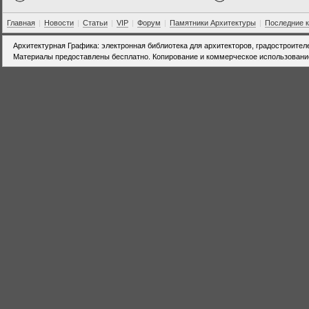
Главная
|
Новости
|
Статьи
|
VIP
|
Форум
|
Памятники Архитектуры
|
Последние 
Архитектурная Графика: электронная библиотека для архитекторов, градостроител
Материалы предоставлены бесплатно. Копирование и коммерческое использовани