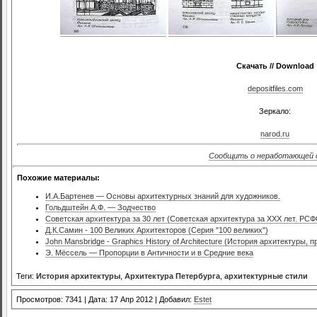
Скачать // Download
depositfiles.com
Зеркало:
narod.ru
Сообщить о неработающей 
Похожие материалы:
И.А.Бартенев — Основы архитектурных знаний для художников.
Гольдштейн А.Ф. — Зодчество
Советская архитектура за 30 лет (Советская архитектура за XXX лет. РС
Д.К.Самин - 100 Великих Архитекторов (Серия "100 великих")
John Mansbridge - Graphics History of Architecture (История архитектуры, 
Э. Мёссель — Пропорции в Античности и в Средние века
Теги:
История архитектуры
,
Архитектура Петербурга
,
архитектурные стили
Просмотров: 7341 | Дата: 17 Апр 2012 | Добавил:
Estet