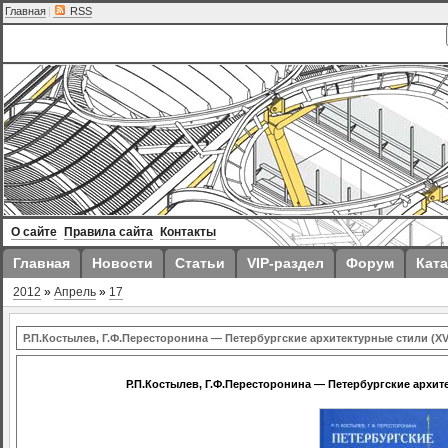
Главная
|
RSS
О сайте
Правила сайта
Контакты
Главная
Новости
Статьи
VIP-раздел
Форум
Ката
2012
»
Апрель
»
17
Р.П.Костылев, Г.Ф.Пересторонина — Петербургские архитектурные стили (XVII
Р.П.Костылев, Г.Ф.Пересторонина — Петербургские архитек