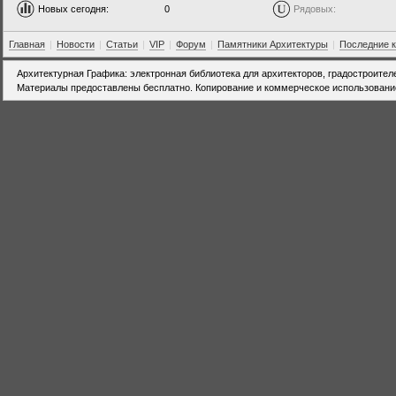
Новых сегодня:
0
Рядовых:
Главная
|
Новости
|
Статьи
|
VIP
|
Форум
|
Памятники Архитектуры
|
Последние 
Архитектурная Графика: электронная библиотека для архитекторов, градостроител
Материалы предоставлены бесплатно. Копирование и коммерческое использовани