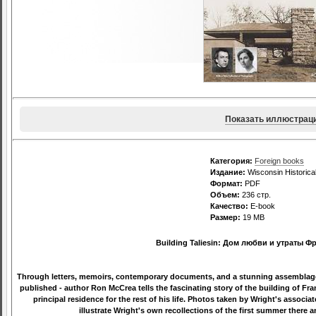
Показать иллюстрац
Категория:
Foreign books
Издание:
Wisconsin Historica
Формат:
PDF
Объем:
236 стр.
Качество:
E-book
Размер:
19 MB
Building Taliesin: Дом любви и утраты Ф
Through letters, memoirs, contemporary documents, and a stunning assemblage
published - author Ron McCrea tells the fascinating story of the building of Fra
principal residence for the rest of his life. Photos taken by Wright's associ
illustrate Wright's own recollections of the first summer there