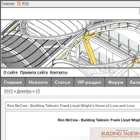
Главная
|
RSS
О сайте
Правила сайта
Контакты
Главная
Новости
Статьи
VIP-раздел
Форум
Ката
2015
»
Декабрь
»
15
Ron McCrea - Building Taliesin: Frank Lloyd Wright's Home of Love and Loss
Ron McCrea - Building Taliesin: Frank Lloyd Wri