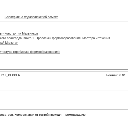
Сообщить о неработающей ссылке
в - Константин Мельников
кого авангарда. Книга 1. Проблемы формообразования. Мастера и течения
олай Милютин
итектура (проблемы формообразования)
HOT_PEPPER
Рейтинг: 0.0/0
зоваться. Комментарии от гостей проходят премодерацию.