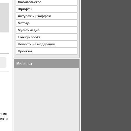
Любительское
Шрифты
Антураж и Стаффаж
Метода
Мультимедиа
Foreign books
Новости на модерации
Проекты
Мини-чат
ения,
ине и