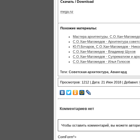
Скачать / Download
mega.nz
Похожие материалы:
Мастера архитектуры. С.О.Хан-Магомедо
С.О.Хан-Магомедов - Архитектура советс
Ю.П.Бочаров, С.О.Хан-Магомедов - Ник
С.О.Хан-Магомедов - Владимир Шухов
С.О.Хан-Магомедов - Супрематизм и арх
С.О.Хан-Магомедов - Илья Голосов
Теги:
Советская архитектура
,
Авангард
Просмотров: 1212 | Дата: 21 Июн 2018 | Добавил:
Комментариев нет
Чтобы оставить комментарий, вы можете автори
ComForm">