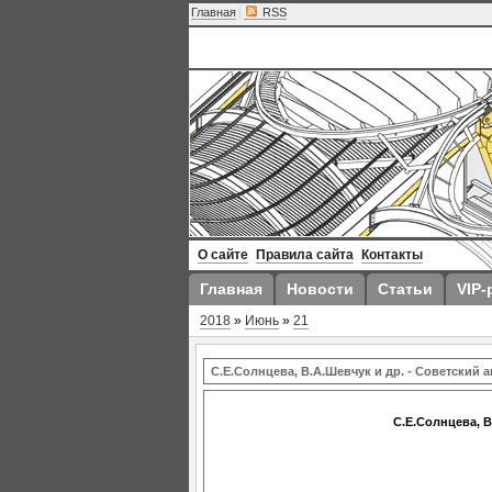
Главная
|
RSS
О сайте
Правила сайта
Контакты
Главная
Новости
Статьи
VIP-
2018
»
Июнь
»
21
С.Е.Солнцева, В.А.Шевчук и др. - Советский а
С.Е.Солнцева, В