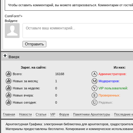
Чтобы оставить комментарий, вы можете авторизоваться. Комментарии от госте
ComForm">
Войдите:
Отправить
Вверх
Зарег. на сайте:
Из них:
Всего:
16168
Администраторов:
Новых за месяц:
1
Модераторов:
Новых за неделю:
0
VIP пользователей:
Новых вчера:
0
Проверенных:
Новых сегодня:
0
Рядовых:
Главная
|
Новости
|
Статьи
|
VIP
|
Форум
|
Памятники Архитектуры
|
Последние 
Архитектурная Графика: электронная библиотека для архитекторов, градостроител
Материалы предоставлены бесплатно. Копирование и коммерческое использовани