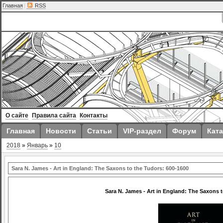
Главная
|
RSS
О сайте
Правила сайта
Контакты
Главная
Новости
Статьи
VIP-раздел
Форум
Ката
2018
»
Январь
»
10
Sara N. James - Art in England: The Saxons to the Tudors: 600-1600
Sara N. James - Art in England: The Saxons t