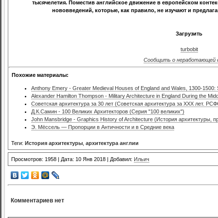
тысячелетия. Поместив английское движение в европейском контек
нововведений, которые, как правило, не изучают и предлаг
Загрузить
turbobit
Сообщить о неработающей 
Похожие материалы:
Anthony Emery - Greater Medieval Houses of England and Wales, 1300-1500: 
Alexander Hamilton Thompson - Military Architecture in England During the Mid
Советская архитектура за 30 лет (Советская архитектура за XXX лет. РС
Д.К.Самин - 100 Великих Архитекторов (Серия "100 великих")
John Mansbridge - Graphics History of Architecture (История архитектуры, 
Э. Мёссель — Пропорции в Античности и в Средние века
Теги:
История архитектуры
,
архитектура англии
Просмотров: 1958 | Дата: 10 Янв 2018 | Добавил:
Ильич
Комментариев нет