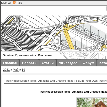
Главная
|
RSS
О сайте
Правила сайта
Контакты
Главная
Новости
Статьи
VIP-раздел
Форум
Ката
2021
»
Май
»
19
Tree House Design Ideas: Amazing and Creative Ideas To Build Your Own Tree 
Tree House Design Ideas: Amazing and Creative Idea