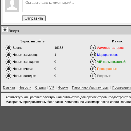
Отправить
Вверх
Зарег. на сайте:
Из них:
Всего:
16168
Администраторов:
Новых за месяц:
1
Модераторов:
Новых за неделю:
0
VIP пользователей:
Новых вчера:
0
Проверенных:
Новых сегодня:
0
Рядовых:
Главная
|
Новости
|
Статьи
|
VIP
|
Форум
|
Памятники Архитектуры
|
Последние 
Архитектурная Графика: электронная библиотека для архитекторов, градостроител
Материалы предоставлены бесплатно. Копирование и коммерческое использовани