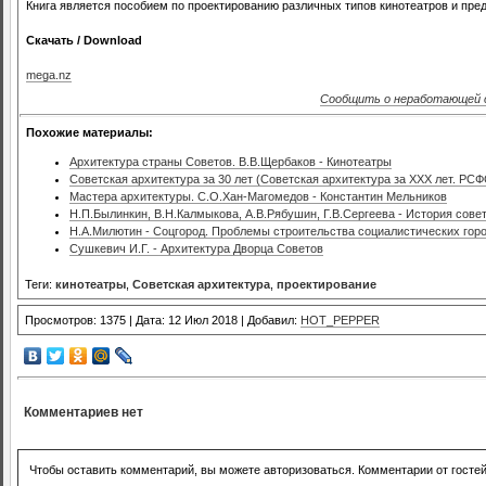
Книга является пособием по проектированию различных типов кинотеатров и пред
Скачать / Download
mega.nz
Сообщить о неработающей 
Похожие материалы:
Архитектура страны Советов. В.В.Щербаков - Кинотеатры
Советская архитектура за 30 лет (Советская архитектура за XXX лет. РС
Мастера архитектуры. С.О.Хан-Магомедов - Константин Мельников
Н.П.Былинкин, В.Н.Калмыкова, А.В.Рябушин, Г.В.Сергеева - История совет
Н.А.Милютин - Соцгород. Проблемы строительства социалистических гор
Сушкевич И.Г. - Архитектура Дворца Советов
Теги:
кинотеатры
,
Советская архитектура
,
проектирование
Просмотров: 1375 | Дата: 12 Июл 2018 | Добавил:
HOT_PEPPER
Комментариев нет
Чтобы оставить комментарий, вы можете авторизоваться. Комментарии от госте