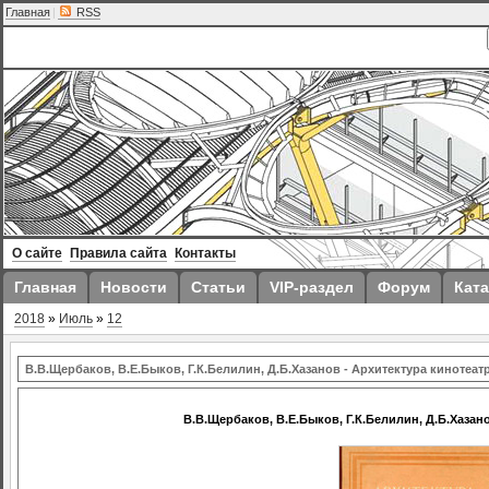
Главная
|
RSS
О сайте
Правила сайта
Контакты
Главная
Новости
Статьи
VIP-раздел
Форум
Ката
2018
»
Июль
»
12
В.В.Щербаков, В.Е.Быков, Г.К.Белилин, Д.Б.Хазанов - Архитектура кинотеат
В.В.Щербаков, В.Е.Быков, Г.К.Белилин, Д.Б.Хазан