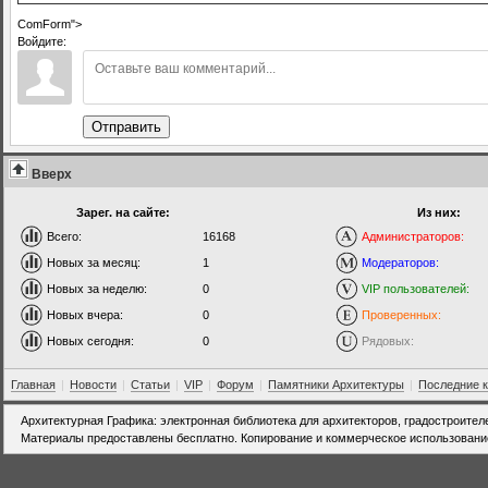
ComForm">
Войдите:
Отправить
Вверх
Зарег. на сайте:
Из них:
Всего:
16168
Администраторов:
Новых за месяц:
1
Модераторов:
Новых за неделю:
0
VIP пользователей:
Новых вчера:
0
Проверенных:
Новых сегодня:
0
Рядовых:
Главная
|
Новости
|
Статьи
|
VIP
|
Форум
|
Памятники Архитектуры
|
Последние 
Архитектурная Графика: электронная библиотека для архитекторов, градостроител
Материалы предоставлены бесплатно. Копирование и коммерческое использовани