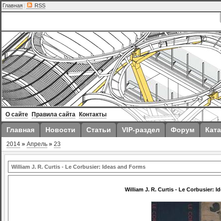
Главная
|
RSS
О сайте
Правила сайта
Контакты
Главная
Новости
Статьи
VIP-раздел
Форум
Ката
2014
»
Апрель
»
23
William J. R. Curtis - Le Corbusier: Ideas and Forms
William J. R. Curtis - Le Corbusier: 