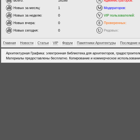
Всего:
16168
Администраторов:
Новых за месяц:
1
Модераторов:
Новых за неделю:
0
VIP пользователей:
Новых вчера:
0
Проверенных:
Новых сегодня:
0
Рядовых:
Главная
|
Новости
|
Статьи
|
VIP
|
Форум
|
Памятники Архитектуры
|
Последние 
Архитектурная Графика: электронная библиотека для архитекторов, градостроител
Материалы предоставлены бесплатно. Копирование и коммерческое использовани