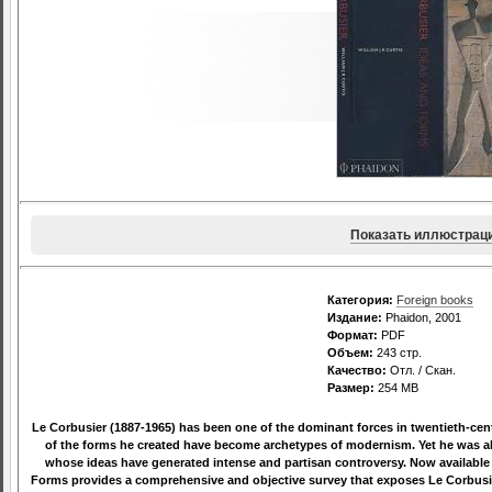
Показать иллюстрац
Категория:
Foreign books
Издание:
Phaidon, 2001
Формат:
PDF
Объем:
243 стр.
Качество:
Отл. / Скан.
Размер:
254 МВ
Le Corbusier (1887-1965) has been one of the dominant forces in twentieth-cent
of the forms he created have become archetypes of modernism. Yet he was als
whose ideas have generated intense and partisan controversy. Now available f
Forms provides a comprehensive and objective survey that exposes Le Corbusie