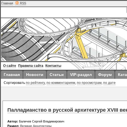
Главная
|
RSS
О сайте
Правила сайта
Контакты
Главная
Новости
Статьи
VIP-раздел
Форум
Ката
Сортировать
по рейтингу
,
по комментариям
,
по просмотрам
,
по дате
Палладианство в русской архитектуре XVIII век
Автор:
Баличев Сергей Владимирович
Раздел:
Великие Архитекторы