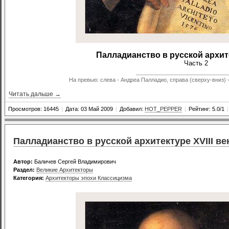
Палладианство в русской архите
Часть 2
____________________
На превью: слева - Андреа Палладио, справа (сверху-вниз) -
Читать дальше →
Просмотров: 16445
|
Дата: 03 Май 2009
|
Добавил:
HOT_PEPPER
|
Рейтинг: 5.0/1
|
Палладианство в русской архитектуре XVIII век
Автор:
Баличев Сергей Владимирович
Раздел:
Великие Архитекторы
Категория:
Архитекторы эпохи Классицизма