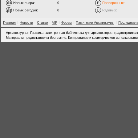
Новых вчера:
0
Проверенных:
Новых сегодня:
0
Рядовых:
Главная
|
Новости
|
Статьи
|
VIP
|
Форум
|
Памятники Архитектуры
|
Последние 
Архитектурная Графика: электронная библиотека для архитекторов, градостроител
Материалы предоставлены бесплатно. Копирование и коммерческое использовани