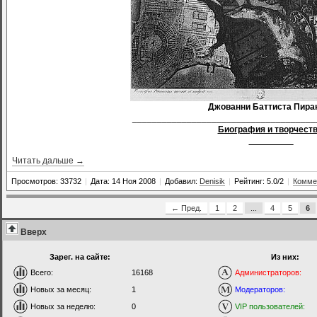
Джованни Баттиста Пира
_____________________________________
Биография и творчеств
_________
Читать дальше →
Просмотров: 33732
|
Дата: 14 Ноя 2008
|
Добавил:
Denisik
|
Рейтинг: 5.0/2
|
Комме
← Пред.
1
2
...
4
5
6
Вверх
Зарег. на сайте:
Из них:
Всего:
16168
Администраторов:
Новых за месяц:
1
Модераторов:
Новых за неделю:
0
VIP пользователей: