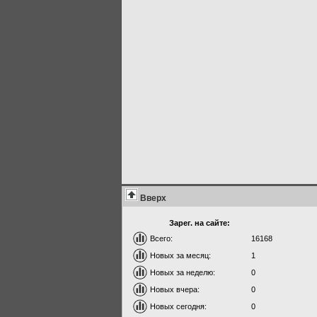
Вверх
Зарег. на сайте:
Всего:
16168
Новых за месяц:
1
Новых за неделю:
0
Новых вчера:
0
Новых сегодня:
0