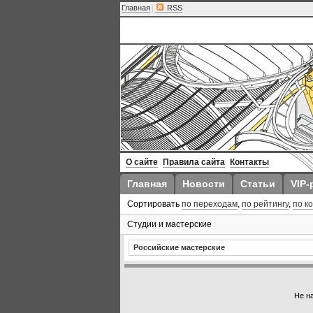
Главная
|
RSS
О сайте
Правила сайта
Контакты
Главная
Новости
Статьи
VIP-
Сортировать
по переходам
,
по рейтингу
,
по к
Студии и мастерские
Российские мастерские
Не н