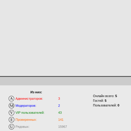
Из них:
Онлайн всего:
5
Администраторов:
3
Гостей:
5
Пользователей:
0
Модераторов:
2
VIP пользователей:
43
Проверенных:
141
Рядовых:
15967