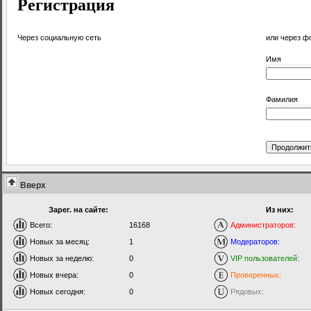
Регистрация
Через социальную сеть
или через ф
Имя
Фамилия
Вверх
Зарег. на сайте:
Из них:
Всего:
16168
Администраторов:
Новых за месяц:
1
Модераторов:
Новых за неделю:
0
VIP пользователей:
Новых вчера:
0
Проверенных:
Новых сегодня:
0
Рядовых: