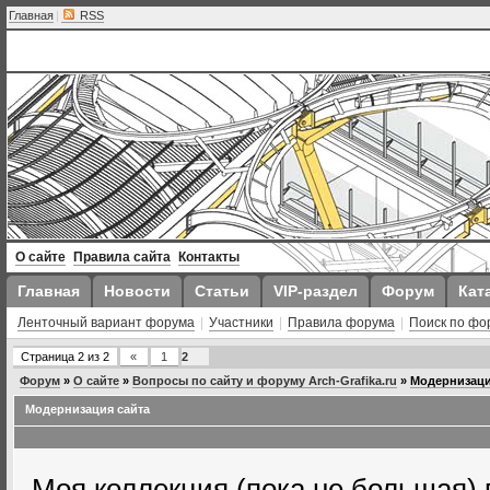
Главная
|
RSS
О сайте
Правила сайта
Контакты
Главная
Новости
Статьи
VIP-раздел
Форум
Кат
Ленточный вариант форума
|
Участники
|
Правила форума
|
Поиск по фо
Страница
2
из
2
«
1
2
Форум
»
О сайте
»
Вопросы по сайту и форуму Arch-Grafika.ru
»
Модернизаци
Модернизация сайта
Моя коллекция (пока не большая) 