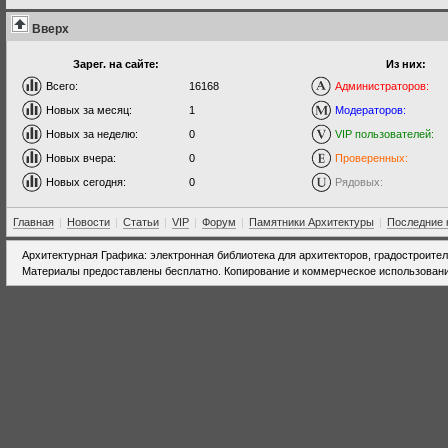
Вверх
Зарег. на сайте:
Из них:
Всего:
16168
Администраторов:
Новых за месяц:
1
Модераторов:
Новых за неделю:
0
VIP пользователей:
Новых вчера:
0
Проверенных:
Новых сегодня:
0
Рядовых:
Главная
|
Новости
|
Статьи
|
VIP
|
Форум
|
Памятники Архитектуры
|
Последние 
Архитектурная Графика: электронная библиотека для архитекторов, градостроите
Материалы предоставлены бесплатно. Копирование и коммерческое использовани