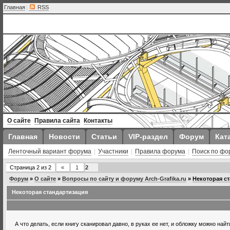
Главная
|
RSS
О сайте
Правила сайта
Контакты
Главная
Новости
Статьи
VIP-раздел
Форум
Кат
Ленточный вариант форума
|
Участники
|
Правила форума
|
Поиск по фо
Страница
2
из
2
«
1
2
Форум
»
О сайте
»
Вопросы по сайту и форуму Arch-Grafika.ru
»
Некоторая с
Некоторая стандартизация
А что делать, если книгу сканировал давно, в руках ее нет, и обложку можно найт