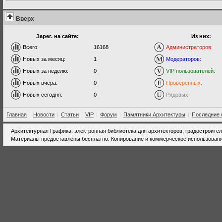
Вверх
Зарег. на сайте:
Из них:
Всего:
16168
Администраторов:
Новых за месяц:
1
Модераторов:
Новых за неделю:
0
VIP пользователей:
Новых вчера:
0
Проверенных:
Новых сегодня:
0
Рядовых:
Главная
|
Новости
|
Статьи
|
VIP
|
Форум
|
Памятники Архитектуры
|
Последние 
Архитектурная Графика: электронная библиотека для архитекторов, градостроите
Материалы предоставлены бесплатно. Копирование и коммерческое использовани