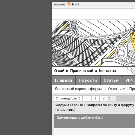
Главная
|
RSS
О сайте
Правила сайта
Контакты
Главная
Новости
Статьи
VIP-
Ленточный вариант форума
|
Участники
|
Пр
Страница
3
из
3
«
1
2
3
Форум
»
О сайте
»
Вопросы по сайту и форуму A
не заметить)
Замеченные ошибки и баги