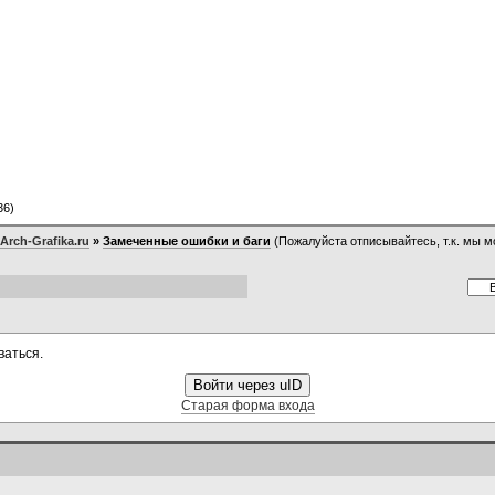
36)
rch-Grafika.ru
»
Замеченные ошибки и баги
(Пожалуйста отписывайтесь, т.к. мы м
ваться.
Войти через uID
Старая форма входа