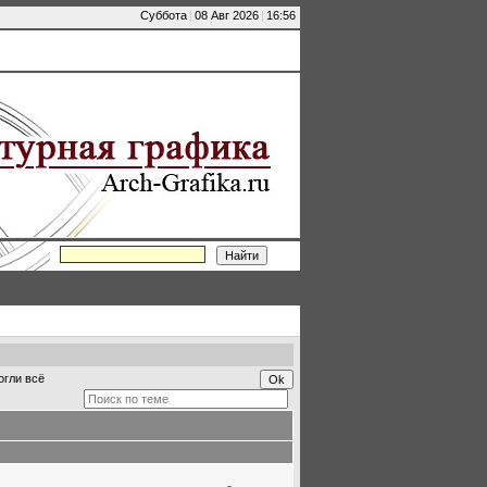
Суббота
|
08 Авг 2026
|
16:56
огли всё