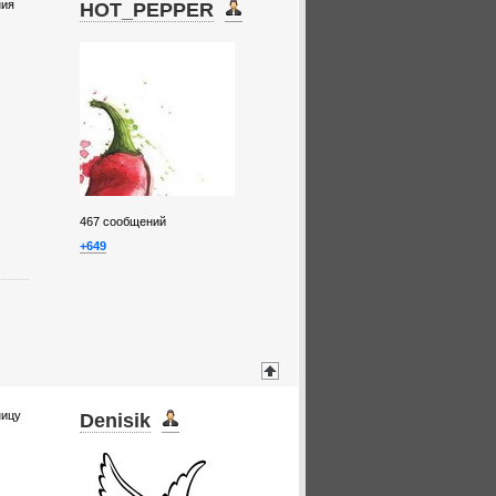
ния
HOT_PEPPER
467
сообщений
+649
ницу
Denisik