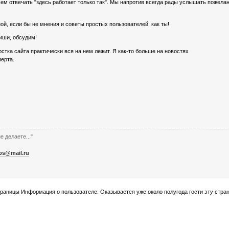
всем отвечать "здесь работает только так". Мы напротив всегда рады услышать пожела
, если бы не мнения и советы простых пользователей, как ты!
иши, обсудим!
рстка сайта практически вся на нем лежит. Я как-то больше на новостях
перта.
е делаете..."
bs@mail.ru
траницы Информация о пользователе. Оказывается уже около полугода гости эту стра