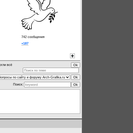
742
сообщения
+187
огли всё
Поиск: