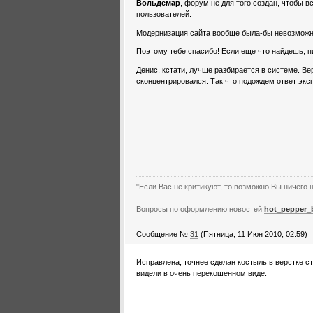
Вольдемар
, форум не для того создан, чтобы 
пользователей.
Модернизация сайта вообще была-бы невозможной
Поэтому тебе спасибо! Если еще что найдешь, п
Денис, кстати, лучше разбирается в системе. Ве
сконцентрировался. Так что подождем ответ экс
"Если Вас не критикуют, то возможно Вы ничего н
Вопросы по оформлению новостей
hot_pepper_
Сообщение №
31
(Пятница, 11 Июн 2010, 02:59)
Исправлена, точнее сделан костыль в верстке с
видели в очень перекошенном виде.