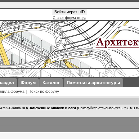
Войти через uID
Старая форма входа
раздел
Форум
Каталог
Памятники архитектуры
авила форума
|
Поиск по форуму
rch-Grafika.ru
»
Замеченные ошибки и баги
(Пожалуйста отписывайтесь, т.к. мы м