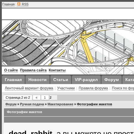
Главная
|
RSS
О сайте
Правила сайта
Контакты
Главная
Новости
Статьи
VIP-раздел
Форум
Кат
Ленточный вариант форума
|
Участники
|
Правила форума
|
Поиск по фо
Страница
2
из
2
«
1
2
Форум
»
Ручная подача
»
Макетирование
»
Фотографии макетов
Фотографии макетов
dead_rabbit
, а вы можете не прос