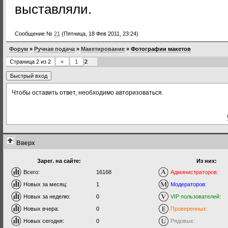
выставляли.
Сообщение №
21
(Пятница, 18 Фев 2011, 23:24)
Форум
»
Ручная подача
»
Макетирование
»
Фотографии макетов
Страница
2
из
2
«
1
2
Чтобы оставить ответ, необходимо авторизоваться.
Вверх
Зарег. на сайте:
Из них:
Всего:
16168
Администраторов:
Новых за месяц:
1
Модераторов:
Новых за неделю:
0
VIP пользователей:
Новых вчера:
0
Проверенных:
Новых сегодня:
0
Рядовых: