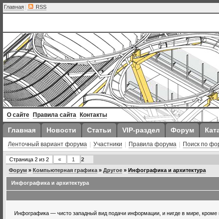
Главная
|
RSS
О сайте
Правила сайта
Контакты
Главная
Новости
Статьи
VIP-раздел
Форум
Кат
Ленточный вариант форума
|
Участники
|
Правила форума
|
Поиск по фо
Страница
2
из
2
«
1
2
Форум
»
Компьютерная графика
»
Другое
»
Инфографика и архитектура
Инфографика и архитектура
Инфографика — чисто западный вид подачи информации, и нигде в мире, кроме 