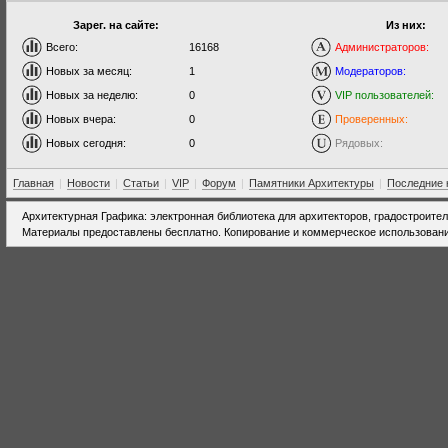
Зарег. на сайте:
Из них:
Всего:
16168
Администраторов:
Новых за месяц:
1
Модераторов:
Новых за неделю:
0
VIP пользователей:
Новых вчера:
0
Проверенных:
Новых сегодня:
0
Рядовых:
Главная
|
Новости
|
Статьи
|
VIP
|
Форум
|
Памятники Архитектуры
|
Последние 
Архитектурная Графика: электронная библиотека для архитекторов, градостроите
Материалы предоставлены бесплатно. Копирование и коммерческое использовани