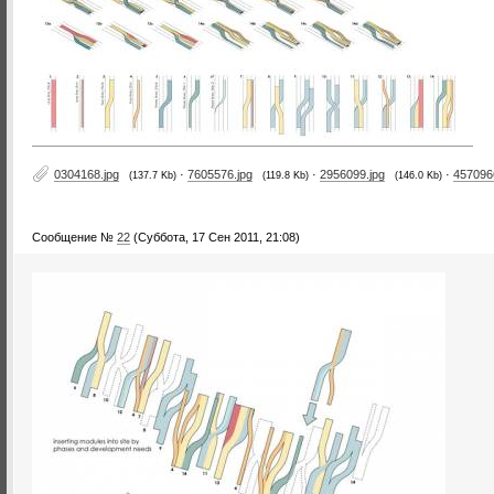
0304168.jpg
·
7605576.jpg
·
2956099.jpg
·
457096
(137.7 Kb)
(119.8 Kb)
(146.0 Kb)
Сообщение №
22
(Суббота, 17 Сен 2011, 21:08)