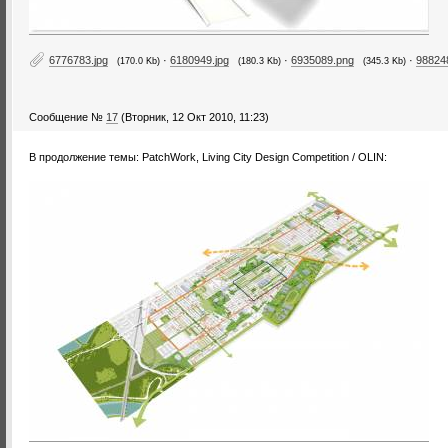
6776783.jpg
·
6180949.jpg
·
6935089.png
·
98824
(170.0 Kb)
(180.3 Kb)
(345.3 Kb)
Сообщение №
17
(Вторник, 12 Окт 2010, 11:23)
В продолжение темы: PatchWork, Living City Design Competition / OLIN: