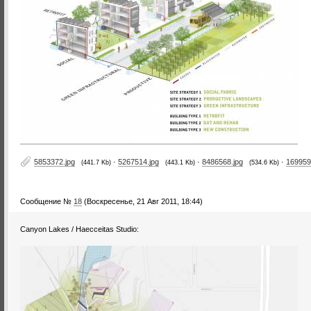
5853372.jpg
·
5267514.jpg
·
8486568.jpg
·
169959
(441.7 Kb)
(443.1 Kb)
(534.6 Kb)
Сообщение №
18
(Воскресенье, 21 Авг 2011, 18:44)
Canyon Lakes / Haecceitas Studio: