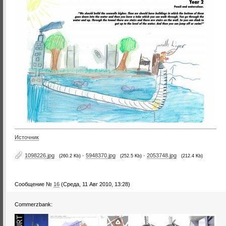
Источник
1098226.jpg
·
5948370.jpg
·
2053748.jpg
(260.2 Kb)
(252.5 Kb)
(212.4 Kb)
Сообщение №
16
(Среда, 11 Авг 2010, 13:28)
Commerzbank: