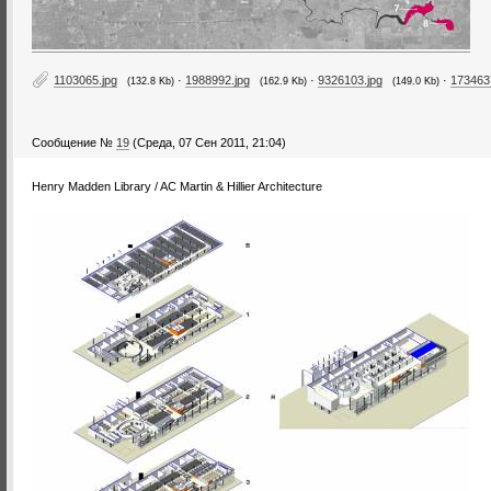
1103065.jpg
·
1988992.jpg
·
9326103.jpg
·
173463
(132.8 Kb)
(162.9 Kb)
(149.0 Kb)
Сообщение №
19
(Среда, 07 Сен 2011, 21:04)
Henry Madden Library / AC Martin & Hillier Architecture