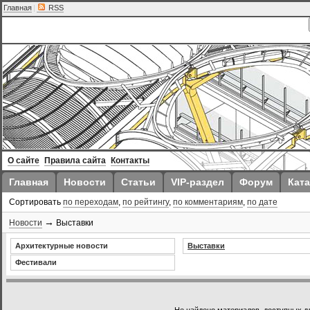
Главная
|
RSS
О сайте
Правила сайта
Контакты
Главная
Новости
Статьи
VIP-раздел
Форум
Ката
Сортировать
по переходам
,
по рейтингу
,
по комментариям
,
по дате
→
Новости
Выставки
Архитектурные новости
Выставки
Фестивали
Не найдено материалов, доступных д