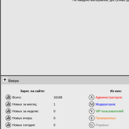
Вверх
Зарег. на сайте:
Из них:
Всего:
16168
Администраторов:
Новых за месяц:
1
Модераторов:
Новых за неделю:
0
VIP пользователей:
Новых вчера:
0
Проверенных:
Новых сегодня:
0
Рядовых: