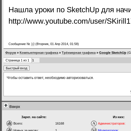
Нашла уроки по SketchUp для на
http://www.youtube.com/user/SKirill
Сообщение №
10
(Вторник, 01 Апр 2014, 01:58)
Форум
»
Компьютерная графика
»
Трёхмерная графика
»
Google SketchUp
(G
Страница
1
из
1
1
Чтобы оставить ответ, необходимо авторизоваться.
Вверх
Зарег. на сайте:
Из них:
Всего:
16168
Администраторов:
Новых за месяц:
1
Модераторов: