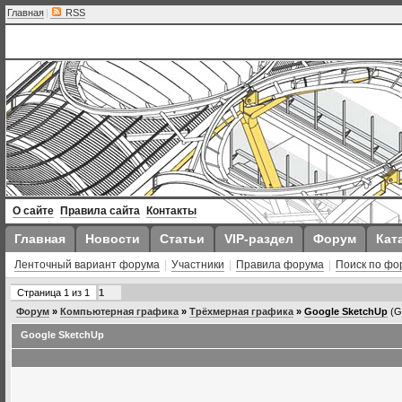
Главная
|
RSS
О сайте
Правила сайта
Контакты
Главная
Новости
Статьи
VIP-раздел
Форум
Кат
Ленточный вариант форума
|
Участники
|
Правила форума
|
Поиск по фо
Страница
1
из
1
1
Форум
»
Компьютерная графика
»
Трёхмерная графика
»
Google SketchUp
(G
Google SketchUp