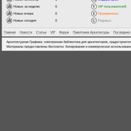
Новых за неделю:
0
VIP пользователей:
Новых вчера:
0
Проверенных:
Новых сегодня:
0
Рядовых:
Главная
|
Новости
|
Статьи
|
VIP
|
Форум
|
Памятники Архитектуры
|
Последние 
Архитектурная Графика: электронная библиотека для архитекторов, градостроите
Материалы предоставлены бесплатно. Копирование и коммерческое использовани