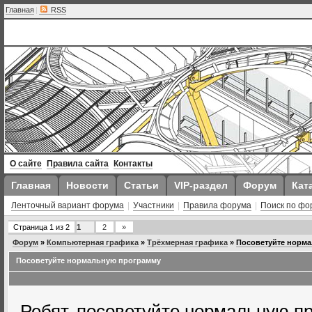
Главная
|
RSS
О сайте
Правила сайта
Контакты
Главная
Новости
Статьи
VIP-раздел
Форум
Кат
Ленточный вариант форума
|
Участники
|
Правила форума
|
Поиск по фо
Страница
1
из
2
1
2
»
Форум
»
Компьютерная графика
»
Трёхмерная графика
»
Посоветуйте норм
Посоветуйте нормальную программу
Ребят, посоветуйте нормальную пр