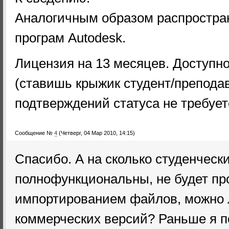
ArchiCAD) и скачав ее из Личног
Аналогичным образом распростра
Также на сайте MyArchiCAD.com
програм Autodesk.
доступны к бесплатной загрузк
Лицензия на 13 месяцев. Доступно
к ArchiCAD: Artlantis 3.0. (срок 
(ставишь крыжик студент/преподав
русском языке), приложения BIM
подтверждений статуса не требует
EcoDesigner, MEP Modeler, Cadim
Сообщение №
4
(Четверг, 04 Мар 2010, 14:15)
Спасибо. А на сколько студенческ
полнофункциональны, не будет пр
импортированием файлов, можно 
коммерческих версий? Раньше я п