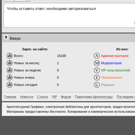
Чтобы оставить ответ, необходимо авторизоваться.
Вверх
Зарег. на сайте:
Из них:
Всего:
16168
Администраторов:
Новых за месяц:
1
Модераторов:
Новых за неделю:
0
VIP пользователей:
Новых вчера:
0
Проверенных:
Новых сегодня:
0
Рядовых:
Главная
|
Новости
|
Статьи
|
VIP
|
Форум
|
Памятники Архитектуры
|
Последние 
Архитектурная Графика: электронная библиотека для архитекторов, градостроите
Материалы предоставлены бесплатно. Копирование и коммерческое использовани