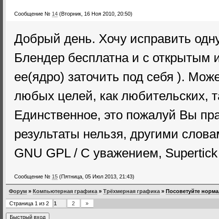
Сообщение №
14
(Вторник, 16 Ноя 2010, 20:50)
Добрый день. Хочу исправить одну
Блендер бесплатна и с открытым 
ее(ядро) заточить под себя ). Мо
любых целей, как любительских, т
Единственное, это пожалуй Вы пр
результаты нельзя, другими слова
GNU GPL / С уважением, Supertick
Сообщение №
15
(Пятница, 05 Июл 2013, 21:43)
Форум
»
Компьютерная графика
»
Трёхмерная графика
»
Посоветуйте норм
Страница
1
из
2
1
2
»