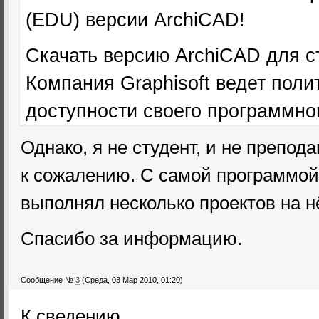
(EDU) версии ArchiCAD!
Скачать версию ArchiCAD для с
Компания Graphisoft ведет пол
доступности своего программно
свободно распространяет дистр
Однако, я не студент, и не препода
версий ArchiCAD для скачивания
к сожалению. С самой программой 
При этом, если вы изучаете про
выполнял несколько проектов на н
студентом или преподавателем 
Спасибо за информацию.
получить бесплатную временную
ArchiCAD, зарегистрировавшись
Сообщение №
3
(Среда, 03 Мар 2010, 01:20)
специализированном сайте MyA
К сведению.