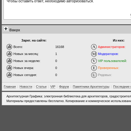
Чтобы оставить ответ, необходимо авторизоваться.
Вверх
Зарег. на сайте:
Из них:
Всего:
16168
Администраторов:
Новых за месяц:
1
Модераторов:
Новых за неделю:
0
VIP пользователей:
Новых вчера:
0
Проверенных:
Новых сегодня:
0
Рядовых:
Главная
|
Новости
|
Статьи
|
VIP
|
Форум
|
Памятники Архитектуры
|
Последние 
Архитектурная Графика: электронная библиотека для архитекторов, градостроите
Материалы предоставлены бесплатно. Копирование и коммерческое использовани