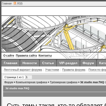
Главная
|
RSS
О сайте
Правила сайта
Контакты
Главная
Новости
Статьи
VIP-раздел
Форум
Кат
Ленточный вариант форума
|
Участники
|
Правила форума
|
Поиск по фо
Страница
1
из
1
1
Форум
»
Компьютерная графика
»
Трёхмерная графика
»
3d studio max FAQ
3d studio max FAQ
Суть темы такая, кто-то обладае