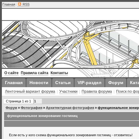
Главная
|
RSS
О сайте
Правила сайта
Контакты
Главная
Новости
Статьи
VIP-раздел
Форум
Кат
Ленточный вариант форума
|
Участники
|
Правила форума
|
Поиск по фо
Страница
1
из
1
1
Форум
»
Фотография
»
Архитектурная фотография
»
функциональное зонир
функциональное зонирование гостиниц
Если есть у кого схема функционального зонирования гостиниц - отзовитесь!