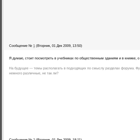
Сообщение №
1
(Вторник, 01 Дек 2009, 13:50)
Я думаю, стоит посмотреть в учебниках по общественным зданиям и в книжке, о
На будущее — темы располагать в подходящих по смыслу разделах форума. Фу
немного различные, не так ли?
Сообщение №
2
(Вторник, 01 Дек 2009, 18:11)