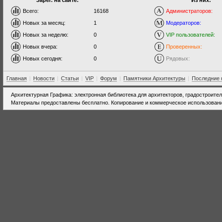
Зарег. на сайте:
Из них:
Всего:
16168
Администраторов:
Новых за месяц:
1
Модераторов:
Новых за неделю:
0
VIP пользователей:
Новых вчера:
0
Проверенных:
Новых сегодня:
0
Рядовых:
Главная
|
Новости
|
Статьи
|
VIP
|
Форум
|
Памятники Архитектуры
|
Последние 
Архитектурная Графика: электронная библиотека для архитекторов, градостроите
Материалы предоставлены бесплатно. Копирование и коммерческое использовани