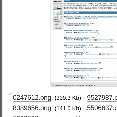
0247612.png
·
9527987.
(339.3 Kb)
8389656.png
·
5506637.
(141.6 Kb)