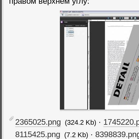
правом верхнем углу:
2365025.png
·
1745220.
(324.2 Kb)
8115425.png
·
8398839.pn
(7.2 Kb)