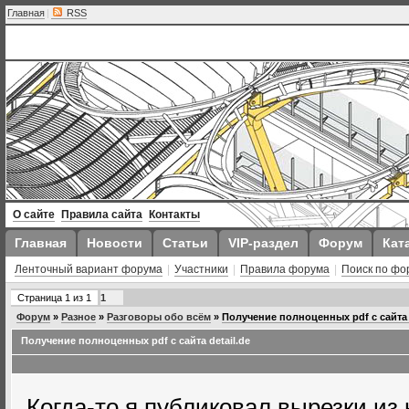
Главная
|
RSS
О сайте
Правила сайта
Контакты
Главная
Новости
Статьи
VIP-раздел
Форум
Кат
Ленточный вариант форума
|
Участники
|
Правила форума
|
Поиск по фо
Страница
1
из
1
1
Форум
»
Разное
»
Разговоры обо всём
»
Получение полноценных pdf с сайта d
Получение полноценных pdf с сайта detail.de
Когда-то я публиковал вырезки из н