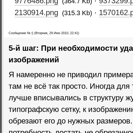
9776486.png
·
9373299.
(364.7 Kb)
2130914.png
·
1570162.
(315.3 Kb)
Сообщение №
6
(Вторник, 29 Июн 2010, 22:41)
5-й шаг: При необходимости уда
изображений
Я намеренно не приводил примера 
там не всё так просто. Иногда для
лучше вписывались в структуру жу
типографскую сетку, к изображению
обрезают его до нужных размеров.
потребность достать не обрезанно