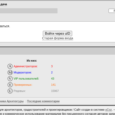
ада на террасах у ротонды и металлическое ограждение балкона на восточном фасаде 
 дача
онды и др.
ваться.
Войти через uID
Старая форма входа
Из них:
Администраторов:
3
Модераторов:
2
VIP пользователей:
43
Проверенных:
141
Рядовых:
15967
ники Архитектуры
|
Последние комментарии
для архитекторов, градостроителей и проектировщиков /
Сайт создан в системе
uCoz
. 
е и коммерческое использование материалов без письменного согласия авторов зап