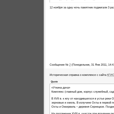
12 ноября за одну ночь памятник поджигали 3 раз
Сообщение №
2
(Понедельник, 31 Янв 2011, 14:4
Историческая справка о комплексе с сайта
КГИ
Quote
«Уткина дача»
Комплекс (главный дом, корпус служебный, сад). 
В XVII в. к югу от находившегося в устье рек
зерновые и хмель. В излучине Охты в первой п
Охты и Оккервиль – деревня Сернецкое. Поздн
На протяжении XVIII в. участок при впадении 