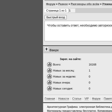
лестницы. В 1970-1980-е гг. утрачены балюстр
Форум
»
Разное
»
Разговоры обо всём
»
Уткина
над входом, чугунная облицовка баз колонн рот
Страница
1
из
1
1
Чтобы оставить ответ, необходимо авторизо
Вверх
Зарег. на сайте:
Всего:
16168
Новых за месяц:
1
Новых за неделю:
0
Новых вчера:
0
Новых сегодня:
0
Главная
|
Новости
|
Статьи
|
VIP
|
Форум
|
Памят
Архитектурная Графика: электронная библиотека 
Материалы предоставлены бесплатно. Копировани