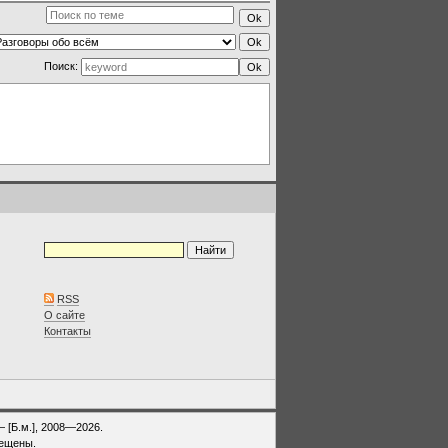
и
Поиск:
RSS
О сайте
Контакты
— [Б.м.], 2008—2026.
рещены.