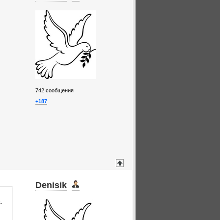
742
сообщения
+187
Denisik
.