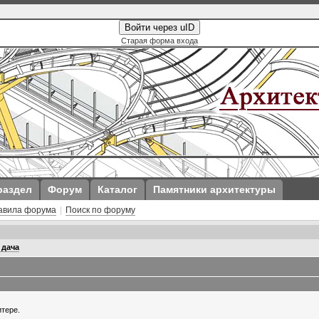
Войти через uID
Старая форма входа
раздел
Форум
Каталог
Памятники архитектуры
авила форума
|
Поиск по форуму
 дача
итере.