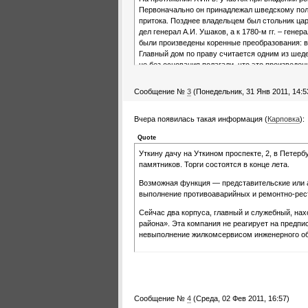
Первоначально он принадлежал шведскому полк
притока. Позднее владельцем был стольник ца
дел генерал А.И. Ушаков, а к 1780-м гг. – гене
были произведены коренные преобразования: в
Главный дом по праву считается одним из шеде
не без основания полагали, что это произведен
крылья здания обращены к берегам Охты и Окке
главную ось ансамбля, ориентированную на мыс
Сообщение №
3
(Понедельник, 31 Янв 2011, 14:5
После смерти Полторацкой ее сын в 1829 г. про
усадьбой укрепляется имя «Уткиной дачи». Но
Вчера появилась такая информация (
Карповка
):
рубеже 1820-1830-х гг., с возведением к восто
Quote
композиционное ядро усадьбы. К северо-восто
Уткину дачу на Уткином проспекте, 2, в Петер
В 1853 г. сенатор Уткин с благотворительной
памятников. Торги состоятся в конце лета.
которого состоял в то время. В дальнейшем з
больных, для которой служебный корпус присп
Возможная функция — представительские или а
заложены ворота с полуциркульными окнами и 
выполнение противоаварийных и ремонтно-рес
центральной частью флигеля была сооружена де
этажа угловой части главного дома помещалас
Сейчас два корпуса, главный и служебный, н
района». Эта компания не реагирует на предп
В начале ХХ века часть территории дачи сдавал
невыполнение жилкомсервисом инженерного об
здравоохранения, поместившего здесь малоохт
церковь. В 1930-х гг. часть здания была прис
Володарского райжилсоюза. При производстве в
была практически целиком утрачена декоративн
на служебном корпусе. В 1944-1945 гг. по зада
К.К. Пономарева) были произведены обмеры зда
Сообщение №
4
(Среда, 02 Фев 2011, 16:57)
восстановлена первоначальная форма проемов 