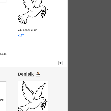
742
сообщения
+187
14:44
Denisik
рек