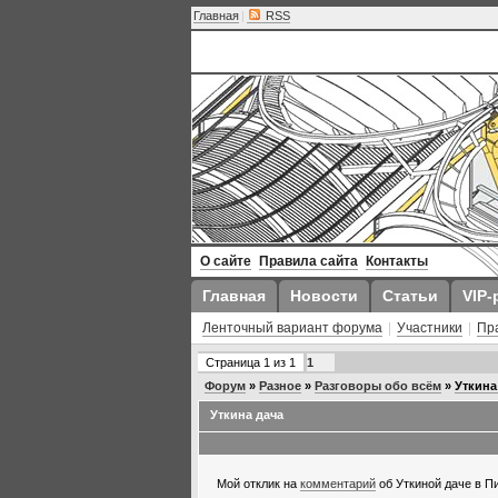
Главная
|
RSS
О сайте
Правила сайта
Контакты
Главная
Новости
Статьи
VIP-
Ленточный вариант форума
|
Участники
|
Пр
Страница
1
из
1
1
Форум
»
Разное
»
Разговоры обо всём
»
Уткина
Уткина дача
Мой отклик на
комментарий
об Уткиной даче в П