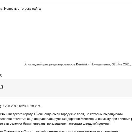
а. Новость с того же сайта:
В последний раз редактировалось
Denisik
-
Понедельник, 31 Янв 2011, 
1)
ОП
1790-е гг.; 1820-1830-е гг.
и Охты шведского города Ниеншанца были городские поля, на которых выращивали
оловине столетия еще сохранялась русская деревня Минкино, а на мысу при слиянии 
ее эти селения были переданы во владение пастората шведской церкви.
реки Оккервиль в Охту, ставший дачным местом, сменил несколько владельцев.