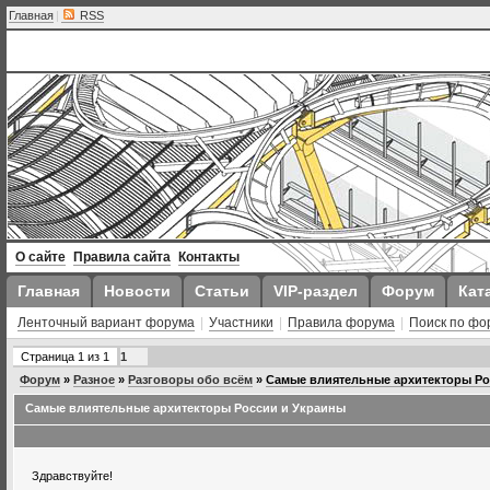
Главная
|
RSS
О сайте
Правила сайта
Контакты
Главная
Новости
Статьи
VIP-раздел
Форум
Кат
Ленточный вариант форума
|
Участники
|
Правила форума
|
Поиск по фо
Страница
1
из
1
1
Форум
»
Разное
»
Разговоры обо всём
»
Самые влиятельные архитекторы Ро
Самые влиятельные архитекторы России и Украины
Здравствуйте!