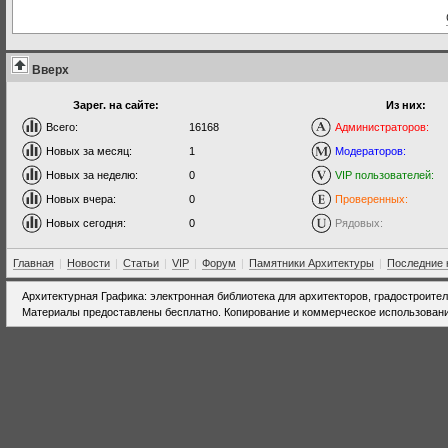
Вверх
Зарег. на сайте:
Из них:
Всего:
16168
Администраторов:
Новых за месяц:
1
Модераторов:
Новых за неделю:
0
VIP пользователей:
Новых вчера:
0
Проверенных:
Новых сегодня:
0
Рядовых:
Главная
|
Новости
|
Статьи
|
VIP
|
Форум
|
Памятники Архитектуры
|
Последние 
Архитектурная Графика: электронная библиотека для архитекторов, градостроите
Материалы предоставлены бесплатно. Копирование и коммерческое использовани