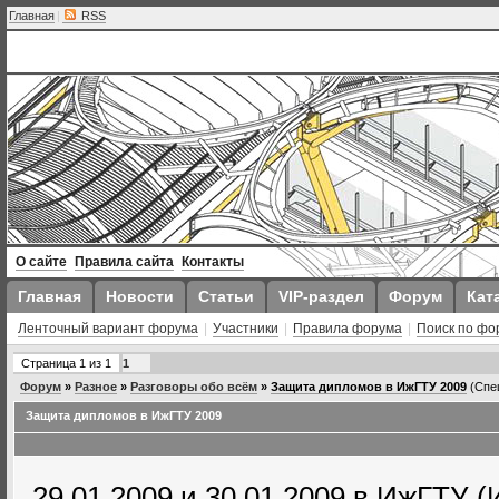
Главная
|
RSS
О сайте
Правила сайта
Контакты
Главная
Новости
Статьи
VIP-раздел
Форум
Кат
Ленточный вариант форума
|
Участники
|
Правила форума
|
Поиск по фо
Страница
1
из
1
1
Форум
»
Разное
»
Разговоры обо всём
»
Защита дипломов в ИжГТУ 2009
(Спе
Защита дипломов в ИжГТУ 2009
29,01,2009 и 30,01,2009 в ИжГТУ 