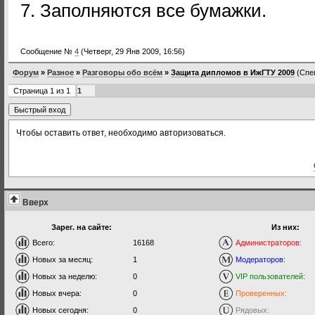
7. Заполняются все бумажки.
Сообщение №
4
(Четверг, 29 Янв 2009, 16:56)
Форум
»
Разное
»
Разговоры обо всём
»
Защита дипломов в ИжГТУ 2009
(Спе
Страница
1
из
1
1
Чтобы оставить ответ, необходимо авторизоваться.
Вверх
Зарег. на сайте:
Из них:
Всего:
16168
Администраторов:
Новых за месяц:
1
Модераторов:
Новых за неделю:
0
VIP пользователей:
Новых вчера:
0
Проверенных:
Новых сегодня:
0
Рядовых: