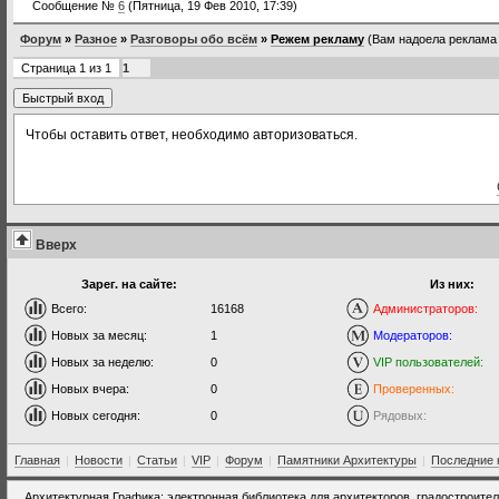
Сообщение №
6
(Пятница, 19 Фев 2010, 17:39)
Форум
»
Разное
»
Разговоры обо всём
»
Режем рекламу
(Вам надоела реклама 
Страница
1
из
1
1
Чтобы оставить ответ, необходимо авторизоваться.
Вверх
Зарег. на сайте:
Из них:
Всего:
16168
Администраторов:
Новых за месяц:
1
Модераторов:
Новых за неделю:
0
VIP пользователей:
Новых вчера:
0
Проверенных:
Новых сегодня:
0
Рядовых:
Главная
|
Новости
|
Статьи
|
VIP
|
Форум
|
Памятники Архитектуры
|
Последние 
Архитектурная Графика: электронная библиотека для архитекторов, градостроите