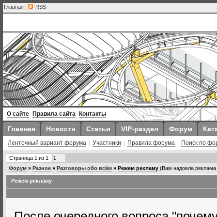
Главная
|
RSS
О сайте
Правила сайта
Контакты
Главная
Новости
Статьи
VIP-раздел
Форум
Кат
Ленточный вариант форума
|
Участники
|
Правила форума
|
Поиск по фо
Страница
1
из
1
1
Форум
»
Разное
»
Разговоры обо всём
»
Режем рекламу
(Вам надоела реклама 
Режем рекламу
После очередного вопроса "почему