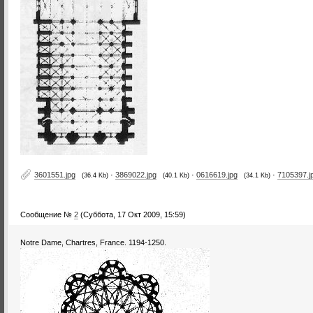
3601551.jpg
·
3869022.jpg
·
0616619.jpg
·
7105397.j
(36.4 Kb)
(40.1 Kb)
(34.1 Kb)
Сообщение №
2
(Суббота, 17 Окт 2009, 15:59)
Notre Dame, Chartres, France. 1194-1250.