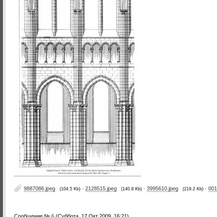
9887086.jpeg
·
2128515.jpeg
·
3995610.jpeg
·
001
(104.5 Kb)
(140.8 Kb)
(219.2 Kb)
Сообщение №
6
(Суббота, 17 Окт 2009, 16:21)