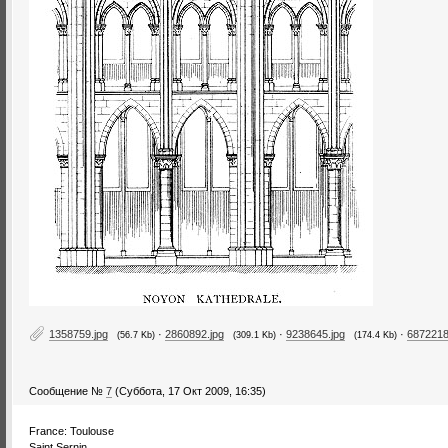
1358759.jpg
·
2860892.jpg
·
9238645.jpg
·
6872218
(56.7 Kb)
(309.1 Kb)
(174.4 Kb)
Сообщение №
7
(Суббота, 17 Окт 2009, 16:35)
France: Toulouse
Saint Sernin