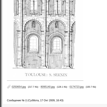
0250654.jpg
·
8095140.jpg
·
0174723.jpg
(217.7 Kb)
(128.1 Kb)
(100.7 Kb)
Сообщение №
8
(Суббота, 17 Окт 2009, 16:43)