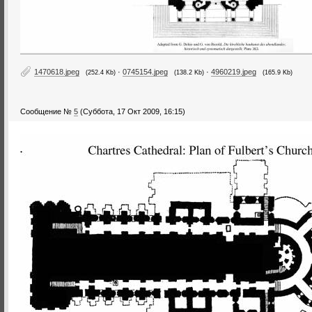
1470618.jpeg
·
0745154.jpeg
·
4960219.jpeg
(252.4 Kb)
(138.2 Kb)
(165.9 Kb)
Сообщение №
5
(Суббота, 17 Окт 2009, 16:15)