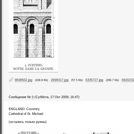
9838502.jpg
·
2698317.jpg
·
6335727.jpg
·
6920232
(109.9 Kb)
(57.5 Kb)
(290.7 Kb)
Сообщение №
9
(Суббота, 17 Окт 2009, 16:47)
ENGLAND: Coventry
Cathedral of St. Michael
(остались только руины)