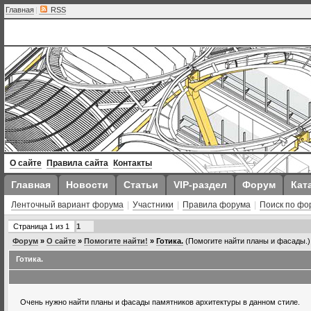
Главная
|
RSS
О сайте
Правила сайта
Контакты
Главная
Новости
Статьи
VIP-раздел
Форум
Кат
Ленточный вариант форума
|
Участники
|
Правила форума
|
Поиск по фо
Страница
1
из
1
1
Форум
»
О сайте
»
Помогите найти!
»
Готика.
(Помогите найти планы и фасады.)
Готика.
Очень нужно найти планы и фасады памятников архитектуры в данном стиле.