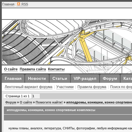
Главная
|
RSS
О сайте
Правила сайта
Контакты
Главная
Новости
Статьи
VIP-раздел
Форум
Кат
Ленточный вариант форума
|
Участники
|
Правила форума
|
Поиск по фо
Страница
1
из
1
1
Форум
»
О сайте
»
Помогите найти!
»
ипподромы, конюшни, конно спортивн
ипподромы, конюшни, конно спортивные комплексы
нужны планы, аналоги, литература, СНИПы, фотографии, любую информацию к