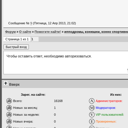
Сообщение №
9
(Пятница, 12 Апр 2013, 21:02)
Форум
»
О сайте
»
Помогите найти!
»
ипподромы, конюшни, конно спортивн
Страница
1
из
1
1
Чтобы оставить ответ, необходимо авторизоваться.
Вверх
Зарег. на сайте:
Из них:
Всего:
16168
Администраторов:
Новых за месяц:
1
Модераторов:
Новых за неделю:
0
VIP пользователей:
Новых вчера:
0
Проверенных: