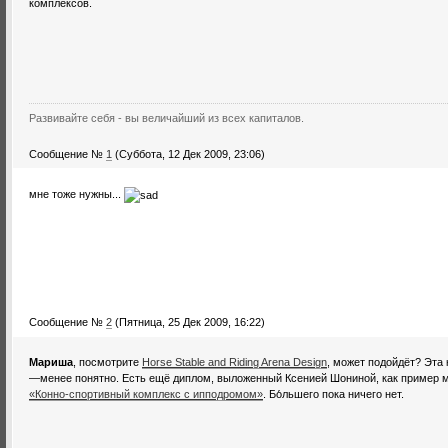
комплексов.
Развивайте себя - вы величайший из всех капиталов.
Сообщение №
1
(Суббота, 12 Дек 2009, 23:06)
мне тоже нужны...
Сообщение №
2
(Пятница, 25 Дек 2009, 16:22)
Мариша
, посмотрите
Horse Stable and Riding Arena Design
, может подойдёт? Эта 
—менее понятно. Есть ещё диплом, выложенный Ксенией Шониной, как пример м
«Конно-спортивный комплекс с ипподромом»
. Бо́льшего пока ничего нет.