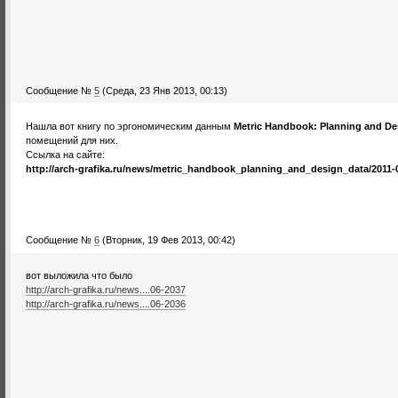
Сообщение №
5
(Среда, 23 Янв 2013, 00:13)
Нашла вот книгу по эргономическим данным
Metric Handbook: Planning and Des
помещений для них.
Ссылка на сайте:
http://arch-grafika.ru/news/metric_handbook_planning_and_design_data/2011-
Сообщение №
6
(Вторник, 19 Фев 2013, 00:42)
вот выложила что было
http://arch-grafika.ru/news....06-2037
http://arch-grafika.ru/news....06-2036