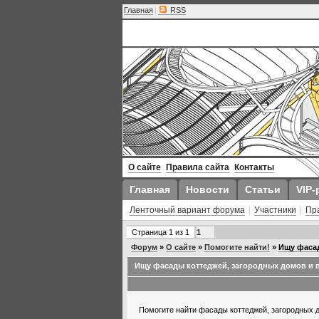
Главная
|
RSS
О сайте
Правила сайта
Контакты
Главная
Новости
Статьи
VIP-
Ленточный вариант форума
|
Участники
|
Пр
Страница
1
из
1
1
Форум
»
О сайте
»
Помогите найти!
»
Ищу фасад
Ищу фасады коттеджей, загородных домов и 
Помогите найти фасады коттеджей, загородных 