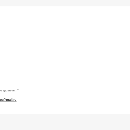
е делаете..."
bs@mail.ru