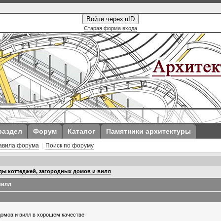
Войти через uID
Старая форма входа
раздел
Форум
Каталог
Памятники архитектуры
авила форума
|
Поиск по форуму
ы коттеджей, загородных домов и вилл
вилл
домов и вилл в хорошем качестве