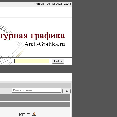
Четверг
|
06 Авг 2026
|
22:48
KEIT