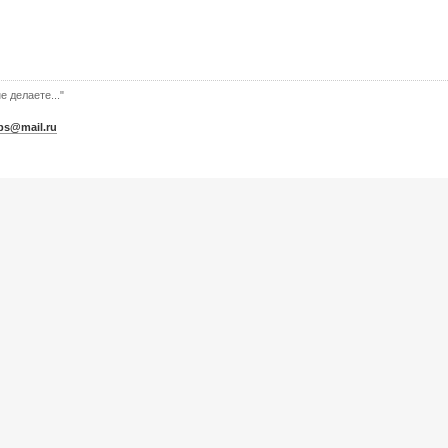
е делаете..."
bs@mail.ru