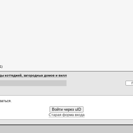
1)
ы коттеджей, загородных домов и вилл
ваться.
Войти через uID
Старая форма входа