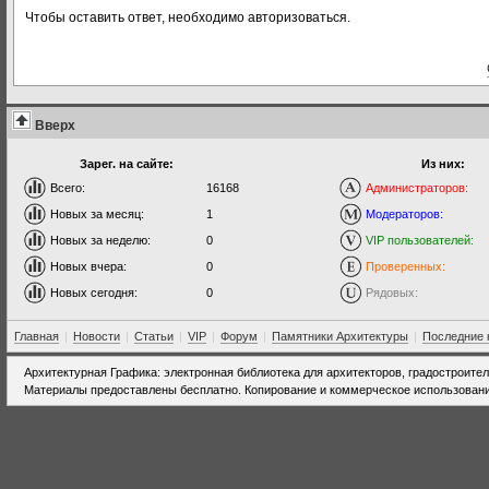
Чтобы оставить ответ, необходимо авторизоваться.
Вверх
Зарег. на сайте:
Из них:
Всего:
16168
Администраторов:
Новых за месяц:
1
Модераторов:
Новых за неделю:
0
VIP пользователей:
Новых вчера:
0
Проверенных:
Новых сегодня:
0
Рядовых:
Главная
|
Новости
|
Статьи
|
VIP
|
Форум
|
Памятники Архитектуры
|
Последние 
Архитектурная Графика: электронная библиотека для архитекторов, градостроите
Материалы предоставлены бесплатно. Копирование и коммерческое использовани