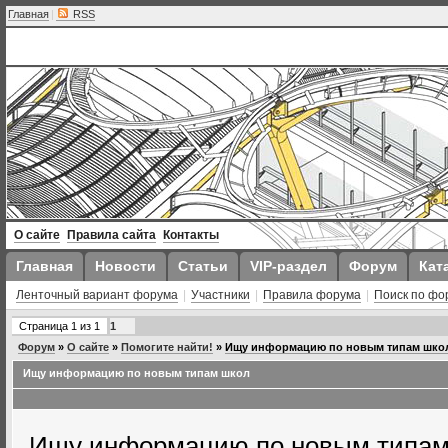
Главная
|
RSS
О сайте
Правила сайта
Контакты
Главная
Новости
Статьи
VIP-раздел
Форум
Кат
Ленточный вариант форума
|
Участники
|
Правила форума
|
Поиск по фо
Страница
1
из
1
1
Форум
»
О сайте
»
Помогите найти!
»
Ищу информацию по новым типам шко
Ищу информацию по новым типам школ
Ищу информацию по новым типам 