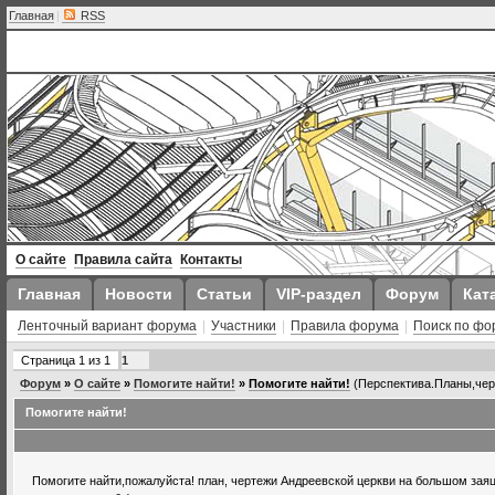
Главная
|
RSS
О сайте
Правила сайта
Контакты
Главная
Новости
Статьи
VIP-раздел
Форум
Кат
Ленточный вариант форума
|
Участники
|
Правила форума
|
Поиск по фо
Страница
1
из
1
1
Форум
»
О сайте
»
Помогите найти!
»
Помогите найти!
(Перспектива.Планы,чер
Помогите найти!
Помогите найти,пожалуйста! план, чертежи Андреевской церкви на большом заяц