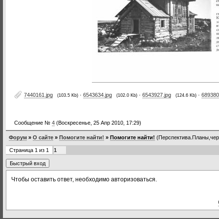
7440161.jpg
·
6543634.jpg
·
6543927.jpg
·
689380
(103.5 Kb)
(102.0 Kb)
(124.6 Kb)
Сообщение №
4
(Воскресенье, 25 Апр 2010, 17:29)
Форум
»
О сайте
»
Помогите найти!
»
Помогите найти!
(Перспектива.Планы,чер
Страница
1
из
1
1
Чтобы оставить ответ, необходимо авторизоваться.