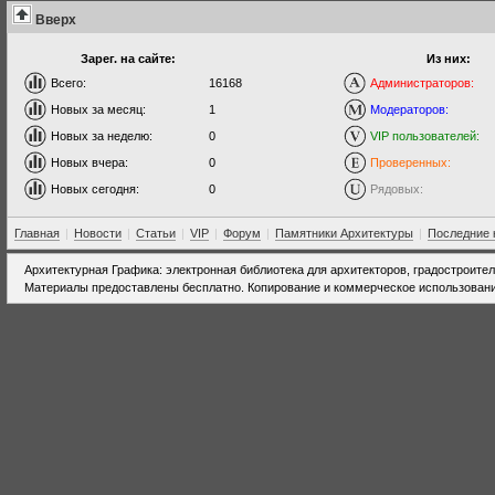
Вверх
Зарег. на сайте:
Из них:
Всего:
16168
Администраторов:
Новых за месяц:
1
Модераторов:
Новых за неделю:
0
VIP пользователей:
Новых вчера:
0
Проверенных:
Новых сегодня:
0
Рядовых:
Главная
|
Новости
|
Статьи
|
VIP
|
Форум
|
Памятники Архитектуры
|
Последние 
Архитектурная Графика: электронная библиотека для архитекторов, градостроите
Материалы предоставлены бесплатно. Копирование и коммерческое использовани