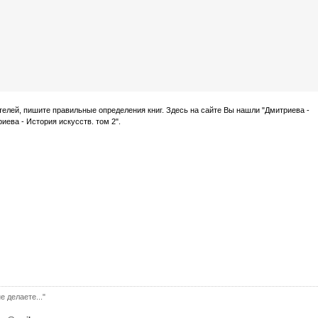
ателей, пишите правильные определения книг. Здесь на сайте Вы нашли "Дмитриева -
риева - История искусств. том 2".
е делаете..."