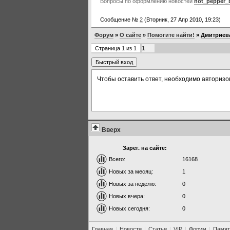
Вопросы по оформлению новостей
hot_pepper_
Сообщение №
2
(Вторник, 27 Апр 2010, 19:23)
Форум
»
О сайте
»
Помогите найти!
»
Дмитриева
Страница
1
из
1
1
Чтобы оставить ответ, необходимо авторизо
Вверх
Зарег. на сайте:
Всего:
16168
Новых за месяц:
1
Новых за неделю:
0
Новых вчера:
0
Новых сегодня:
0
Главная
|
Новости
|
Статьи
|
VIP
|
Форум
|
Памят