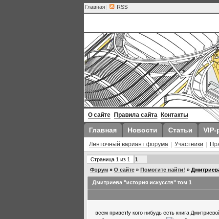
Главная
|
RSS
О сайте
Правила сайта
Контакты
Главная
Новости
Статьи
VIP-
Ленточный вариант форума
|
Участники
|
Пр
Страница
1
из
1
1
Форум
»
О сайте
»
Помогите найти!
»
Дмитриева
Дмитриева "история искусств" том 1
всем привет!у кого нибудь есть книга Дмитриевой