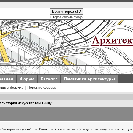
Войти через uID
Старая форма входа
раздел
Форум
Каталог
Памятники архитектуры
авила форума
|
Поиск по форуму
 "история искусств" том 1
(ищу!)
 "история искусств" том 1?вот том 2 я нашла здесь)а другого не могу найти.может у к