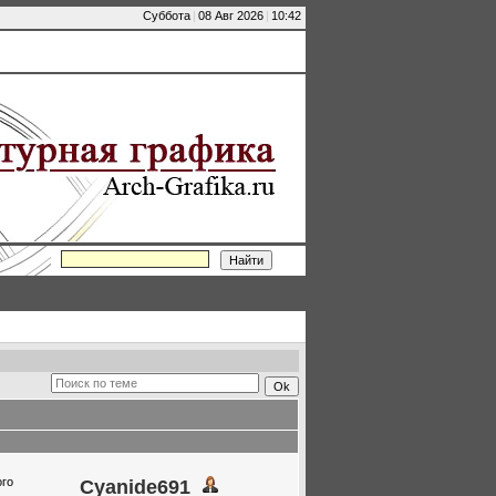
Суббота
|
08 Авг 2026
|
10:42
ого
Cyanide691