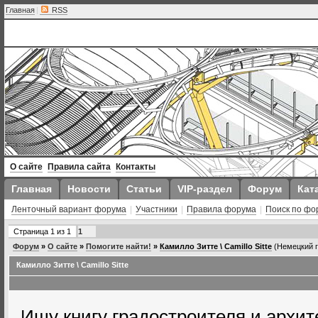
Главная
|
RSS
О сайте
Правила сайта
Контакты
Главная
Новости
Статьи
VIP-раздел
Форум
Кат
Ленточный вариант форума
|
Участники
|
Правила форума
|
Поиск по фо
Страница
1
из
1
1
Форум
»
О сайте
»
Помогите найти!
»
Камилло Зитте \ Camillo Sitte
(Немецкий г
Камилло Зитте \ Camillo Sitte
Ищу книгу градостроителя и архите