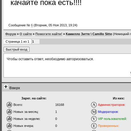
качайте пока есть!!!!
Сообщение №
6
(Вторник, 05 Ноя 2013, 19:24)
Форум
»
О сайте
»
Помогите найти!
»
Камилло Зитте \ Camillo Sitte
(Немецкий г
Страница
1
из
1
1
Чтобы оставить ответ, необходимо авторизоваться.
Вверх
Зарег. на сайте:
Из них:
Всего:
16168
Администраторов:
Новых за месяц:
1
Модераторов:
Новых за неделю:
0
VIP пользователей:
Новых вчера:
0
Проверенных: