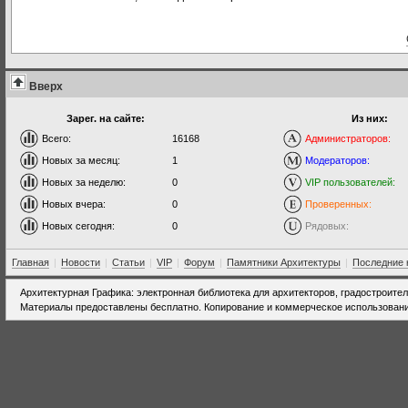
Вверх
Зарег. на сайте:
Из них:
Всего:
16168
Администраторов:
Новых за месяц:
1
Модераторов:
Новых за неделю:
0
VIP пользователей:
Новых вчера:
0
Проверенных:
Новых сегодня:
0
Рядовых:
Главная
|
Новости
|
Статьи
|
VIP
|
Форум
|
Памятники Архитектуры
|
Последние 
Архитектурная Графика: электронная библиотека для архитекторов, градостроите
Материалы предоставлены бесплатно. Копирование и коммерческое использовани