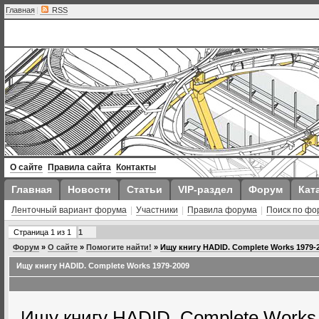
Главная
|
RSS
О сайте
Правила сайта
Контакты
Главная
Новости
Статьи
VIP-раздел
Форум
Кат
Ленточный вариант форума
|
Участники
|
Правила форума
|
Поиск по фо
Страница
1
из
1
1
Форум
»
О сайте
»
Помогите найти!
»
Ищу книгу HADID. Complete Works 1979-
Ищу книгу HADID. Complete Works 1979-2009
Ищу книгу HADID. Complete Works