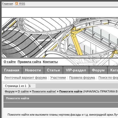
Главная
|
RSS
О сайте
Правила сайта
Контакты
Главная
Новости
Статьи
VIP-раздел
Форум
Кат
Ленточный вариант форума
|
Участники
|
Правила форума
|
Поиск по фо
Страница
1
из
1
1
Форум
»
О сайте
»
Помогите найти!
»
Помогите найти
(НАЧАЛАСЬ ПРАKТИКА 
Помогите найти
Помогите найти или выложите планы,чертежи,фасады и т.д. виноградной арки.Л