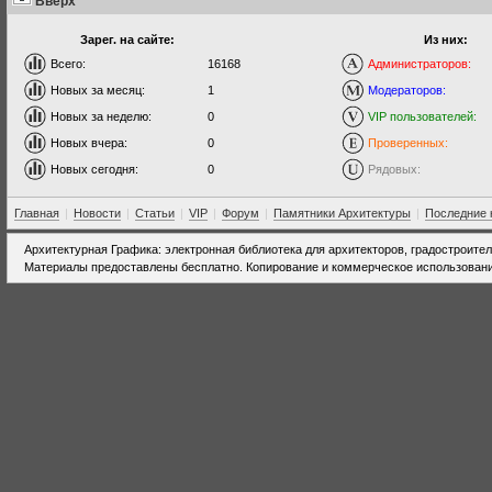
Вверх
Зарег. на сайте:
Из них:
Всего:
16168
Администраторов:
Новых за месяц:
1
Модераторов:
Новых за неделю:
0
VIP пользователей:
Новых вчера:
0
Проверенных:
Новых сегодня:
0
Рядовых:
Главная
|
Новости
|
Статьи
|
VIP
|
Форум
|
Памятники Архитектуры
|
Последние 
Архитектурная Графика: электронная библиотека для архитекторов, градостроите
Материалы предоставлены бесплатно. Копирование и коммерческое использовани