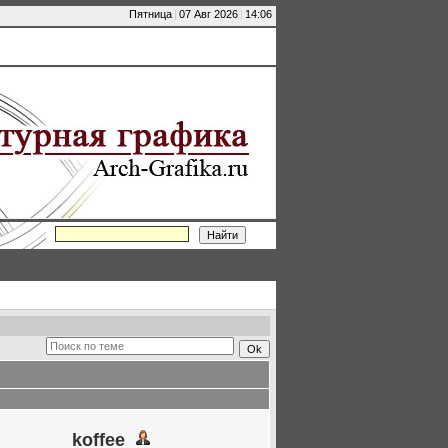
Пятница
|
07 Авг 2026
|
14:06
koffee