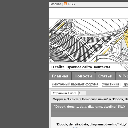
Главная
|
RSS
О сайте
Правила сайта
Контакты
Главная
Новости
Статьи
VIP-
Ленточный вариант форума
|
Участники
|
Пр
Страница
1
из
1
1
Форум
»
О сайте
»
Помогите найти!
»
"Dbook, de
"Dbook, density, data, diagrams, dweling" ИЩУ!
"Dbook, density, data, diagrams, dweling
" ИЩУ!