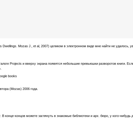
Dwellings. Mozas J., et al, 2007) целиком в электронном виде мне найти не удалось, у
аталоге Projects и вверху экрана появятся небольшие превьюшки разворотов книги. Есл
.
oogle books
автора (Mozas) 2006 года.
т. В конце-концов можете заглянуть в знакомые библиотеки и арх. бюро, у кого-нибудь 