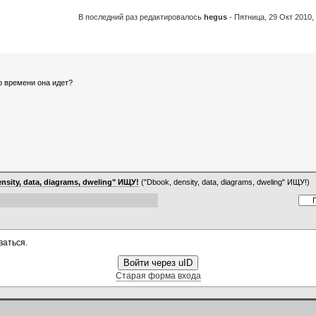
В последний раз редактировалось
hegus
-
Пятница, 29 Окт 2010, 
по времени она идет?
nsity, data, diagrams, dweling" ИЩУ!
("Dbook, density, data, diagrams, dweling" ИЩУ!)
ваться.
Войти через uID
Старая форма входа