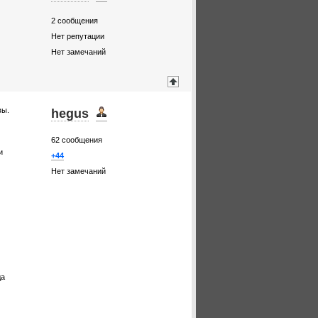
2
сообщения
Нет репутации
Нет замечаний
вы.
hegus
62
сообщения
и
+44
Нет замечаний
да