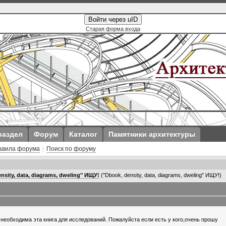
Войти через uID
Старая форма входа
раздел
Форум
Каталог
Памятники архитектуры
авила форума
|
Поиск по форуму
nsity, data, diagrams, dweling" ИЩУ!
("Dbook, density, data, diagrams, dweling" ИЩУ!)
 необходима эта книга для исследований. Пожалуйста если есть у кого,очень прошу