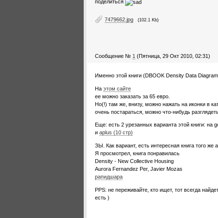
поделиться
7479662.jpg
(102.1 Kb)
Сообщение №
1
(Пятница, 29 Окт 2010, 02:31)
Именно этой книги (DBOOK Density Data Diagrams 
На
этом сайте
ее можно заказать за 65 евро.
Но(!) там же, внизу, можно нажать на иконки в к
очень постараться, можно что-нибудь разглядеть
Еще: есть 2 урезанных варианта этой книги: на g
и
aplus (10 стр)
ЗЫ. Как вариант, есть интересная книга того же 
Я просмотрел, книга понравилась
Density - New Collective Housing
Aurora Fernandez Per, Javier Mozas
рапидшара
PPS: не переживайте, кто ищет, тот всегда найде
есть )