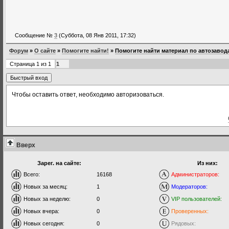
Сообщение №
3
(Суббота, 08 Янв 2011, 17:32)
Форум
»
О сайте
»
Помогите найти!
»
Помогите найти материал по автозавод
Страница
1
из
1
1
Чтобы оставить ответ, необходимо авторизоваться.
Вверх
Зарег. на сайте:
Из них:
Всего:
16168
Администраторов:
Новых за месяц:
1
Модераторов:
Новых за неделю:
0
VIP пользователей:
Новых вчера:
0
Проверенных:
Новых сегодня:
0
Рядовых: