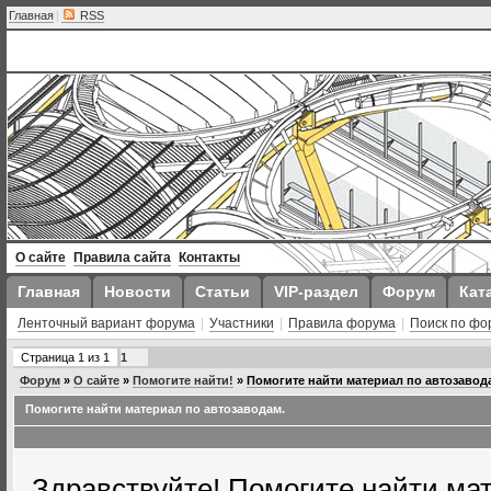
Главная
|
RSS
О сайте
Правила сайта
Контакты
Главная
Новости
Статьи
VIP-раздел
Форум
Кат
Ленточный вариант форума
|
Участники
|
Правила форума
|
Поиск по фо
Страница
1
из
1
1
Форум
»
О сайте
»
Помогите найти!
»
Помогите найти материал по автозавод
Помогите найти материал по автозаводам.
Здравствуйте! Помогите найти мат