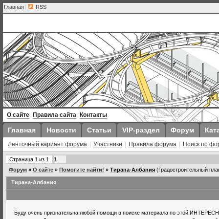
Главная
|
RSS
О сайте
Правила сайта
Контакты
Главная
Новости
Статьи
VIP-раздел
Форум
Кат
Ленточный вариант форума
|
Участники
|
Правила форума
|
Поиск по фо
Страница
1
из
1
1
Форум
»
О сайте
»
Помогите найти!
»
Тирана-Албания
(Градостроительный пла
Тирана-Албания
Буду очень признательна любой помощи в поиске материала по этой ИНТЕРЕС