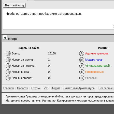
Чтобы оставить ответ, необходимо авторизоваться.
Вверх
Зарег. на сайте:
Из них:
Всего:
16168
Администраторов:
Новых за месяц:
1
Модераторов:
Новых за неделю:
0
VIP пользователей:
Новых вчера:
0
Проверенных:
Новых сегодня:
0
Рядовых:
Главная
|
Новости
|
Статьи
|
VIP
|
Форум
|
Памятники Архитектуры
|
Последние 
Архитектурная Графика: электронная библиотека для архитекторов, градостроите
Материалы предоставлены бесплатно. Копирование и коммерческое использовани